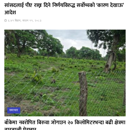
सांसदलाई पीए राख्न दिने निर्णयविरुद्ध सर्वोच्चको ‘कारण देखाऊ’
आदेश
६:४१ बिहान, साउन ११, २०८३
समाचार
बाँकेमा नवरोपित बिरुवा जोगाउन २० किलोमिटरभन्दा बढी क्षेत्रमा
तारजाली घेराबार