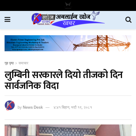
गृह पृष्ठ
समाचार
लुम्बिनी सरकारले दियो तीजको दिन
सार्वजनिक विदा
by
News Desk
४:४१ बिहान, भदौ १९, २०८१