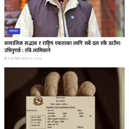
समाचार
सामाजिक सद्भाव र राष्ट्रिय एकताका लागि सबै दल एकै ठाउँमा
उभिनुपर्छ : रवि लामिछाने
१:३७ बिहान, साउन १३, २०८३