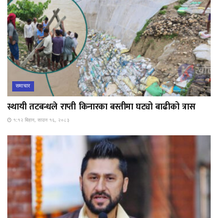
समाचार
स्थायी तटबन्धले राप्ती किनारका बस्तीमा घट्यो बाढीको त्रास
१:१२ बिहान, साउन १६, २०८३