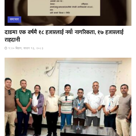
समाचार
दाङमा एक वर्षमै १८ हजारलाई नयाँ नागरिकता, १७ हजारलाई
राहदानी
१:२० बिहान, साउन १३, २०८३