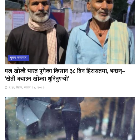
मुख्य समाचार
मल खोज्दै भारत पुगेका किसान ३८ दिन हिरासतमा, भन्छन्–
‘खेती बचाउन खोज्दा थुनिनुपर्‍यो’
१:३६ बिहान, साउन २४, २०८३