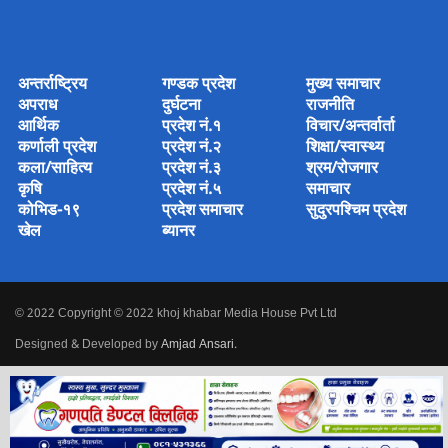
अन्तर्राष्ट्रिय
गण्डक प्रदेश
मुख्य समाचार
अपराध
दुर्घटना
राजनीति
आर्थिक
प्रदेश नं.१
विचार/अन्तर्वार्ता
कर्णाली प्रदेश
प्रदेश नं.२
शिक्षा/स्वास्थ्य
कला/साहित्य
प्रदेश नं.३
श्रम/रोजगार
कृषि
प्रदेश नं.५
समाचार
कोभिड-१९
प्रदेश समाचार
सुदुरपश्चिम प्रदेश
खेल
ब्यानर
© 2022 Copyright © 2022 khoj khabar Media House Pvt Ltd
Designed & Developed by
Amjad Ansari
.