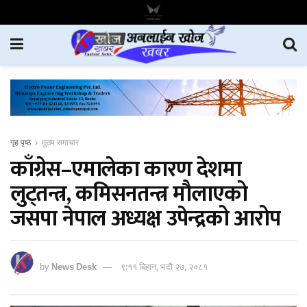
गृह पृष्ठ
मुख्य समाचार
काँग्रेस–एमालेका कारण देशमा
लुट्तन्त्र, कमिसनतन्त्र मौलाएको
जसपा नेपाल अध्यक्ष उपेन्द्रको आरोप
by
News Desk
९:११ बिहान, भदौ २७, २०८१