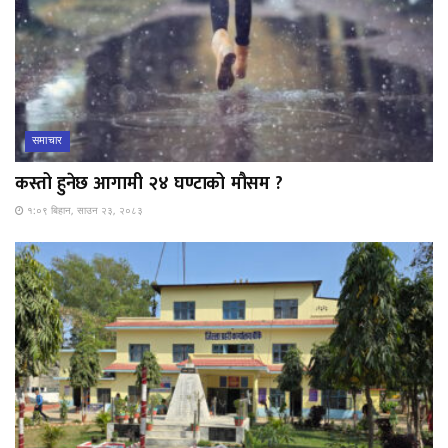
समाचार
कस्तो हुनेछ आगामी २४ घण्टाको मौसम ?
१:०९ बिहान, साउन २३, २०८३