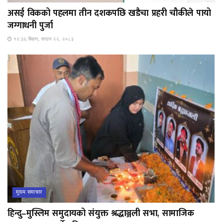
असई विकको पहलमा तीन दशकपछि खडैचा प्रहरी चौकीले पायो
जग्गाधनी पुर्जा
१२:३६ बिहान, साउन २२, २०८३
मुख्य समाचार
हिन्दु–मुस्लिम समुदायको संयुक्त श्रद्धाञ्जली सभा, सामाजिक