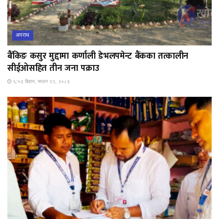
अपराध
बैंकिङ कसुर मुद्दामा कर्णाली डेभलपमेन्ट बैंकका तत्कालीन
सीईओसहित तीन जना पक्राउ
६:५३ बिहान, साउन २२, २०८३