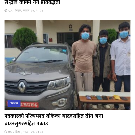
सद्भाव कायम गर्ने प्रतिबद्धता
६:५० बिहान, साउन २१, २०८३
अपराध
पत्रकारको परिचयपत्र बोकेका यादवसहित तीन जना
ब्राउनसुगरसहित पक्राउ
४:२२ बिहान, साउन २१, २०८३