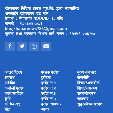
खोजखबर मिडिया हाउस प्रा.लि. द्धारा सञ्चालित
अनलाईन खोजखबर डट कम
ठेगाना : नेपालगंज उ.म.न.पा.- ६, बाँके
सम्पर्क : ९८५८०४५०८३
khojkhabarnews786@gmail.com
सुचना तथा प्रसारण विभाग दर्ता नम्बर : १५१७/ ०७६-७७
अन्तर्राष्ट्रिय
गण्डक प्रदेश
मुख्य समाचार
अपराध
दुर्घटना
राजनीति
आर्थिक
प्रदेश नं.१
विचार/अन्तर्वार्ता
कर्णाली प्रदेश
प्रदेश नं.२
शिक्षा/स्वास्थ्य
कला/साहित्य
प्रदेश नं.३
श्रम/रोजगार
कृषि
प्रदेश नं.५
समाचार
कोभिड-१९
प्रदेश समाचार
सुदुरपश्चिम प्रदेश
खेल
ब्यानर