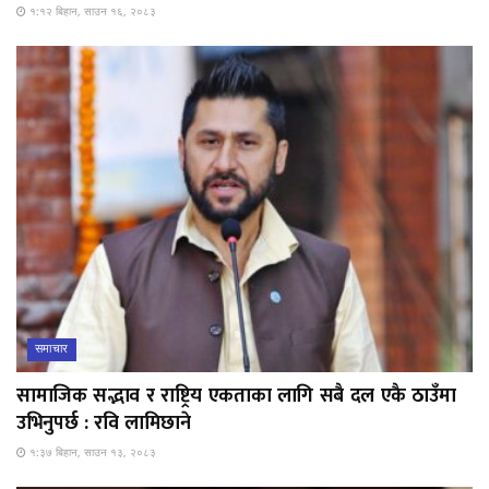
१:१२ बिहान, साउन १६, २०८३
समाचार
सामाजिक सद्भाव र राष्ट्रिय एकताका लागि सबै दल एकै ठाउँमा
उभिनुपर्छ : रवि लामिछाने
१:३७ बिहान, साउन १३, २०८३