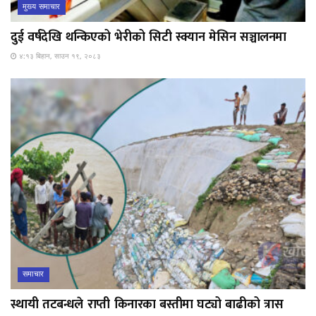
मुख्य समाचार
दुई वर्षदेखि थन्किएको भेरीको सिटी स्क्यान मेसिन सञ्चालनमा
४:१३ बिहान, साउन १९, २०८३
समाचार
स्थायी तटबन्धले राप्ती किनारका बस्तीमा घट्यो बाढीको त्रास