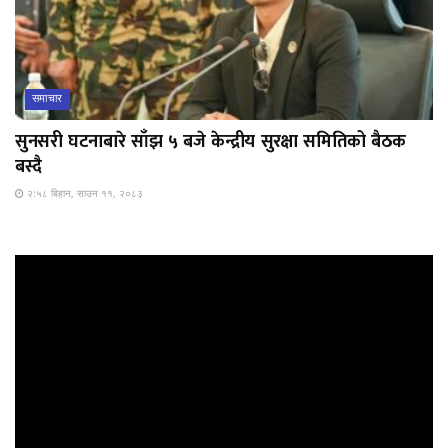
समाचार
सुनसरी घटनाबारे साँझ ५ बजे केन्द्रीय सुरक्षा समितिको बैठक
बस्दै
२:५८ बिहान, साउन ११, २०८३