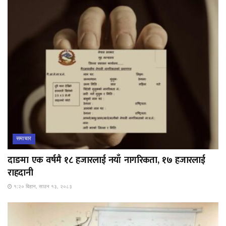
समाचार
दाङमा एक वर्षमै १८ हजारलाई नयाँ नागरिकता, १७ हजारलाई
राहदानी
१:२० बिहान, साउन १३, २०८३