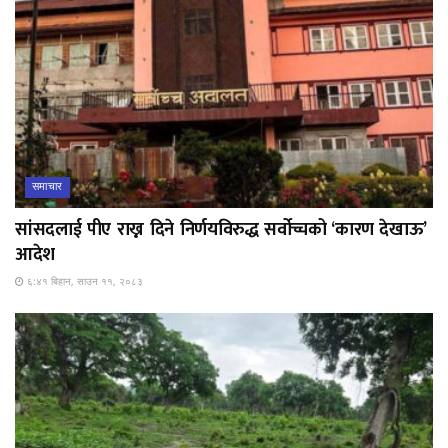
समाचार
सांसदलाई पीए राख्न दिने निर्णयविरुद्ध सर्वोच्चको ‘कारण देखाऊ’
आदेश
६:४१ बिहान, साउन ११, २०८३