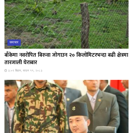
समाचार
बाँकेमा नवरोपित बिरुवा जोगाउन २० किलोमिटरभन्दा बढी क्षेत्रमा
तारजाली घेराबार
३:०९ बिहान, साउन ११, २०८३