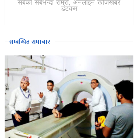
सबैको सबैभन्दा राम्रो, अनलाईन खोजखबर
डटकम
सम्बन्धित समाचार