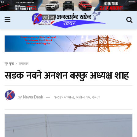
गृह पृष्ठ
समाचार
सडक नबने अनशन बस्छुः अध्यक्ष शाह
by
News Desk
१०:२५ मध्यान्ह, अशोज १५, २०८१