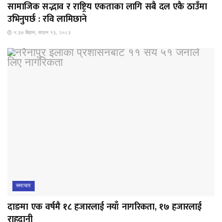
सामाजिक सद्भाव र राष्ट्रिय एकताका लागि सबै दल एकै ठाउँमा
उभिनुपर्छ : रवि लामिछाने
१:३७ बिहान, साउन १३, २०८३
समाचार
दाङमा एक वर्षमै १८ हजारलाई नयाँ नागरिकता, १७ हजारलाई
राहदानी