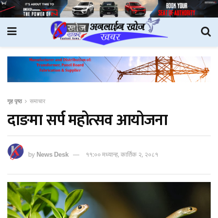
गृह पृष्ठ
समाचार
दाङमा सर्प महोत्सव आयोजना
by
News Desk
११:०० मध्यान्ह, कार्तिक २, २०८१