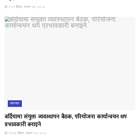
१:२० बिहान, साउन १३, २०८३
समाचार
बर्दियामा संयुक्त व्यवस्थापन बैठक, परियोजना कार्यान्वयन थप
प्रभावकारी बनाइने
१०:४६ बिहान, साउन १२, २०८३