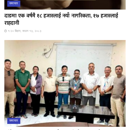
समाचार
दाङमा एक वर्षमै १८ हजारलाई नयाँ नागरिकता, १७ हजारलाई
राहदानी
१:२० बिहान, साउन १३, २०८३
समाचार