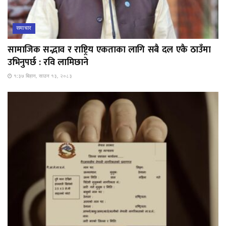
समाचार
सामाजिक सद्भाव र राष्ट्रिय एकताका लागि सबै दल एकै ठाउँमा
उभिनुपर्छ : रवि लामिछाने
१:३७ बिहान, साउन १३, २०८३