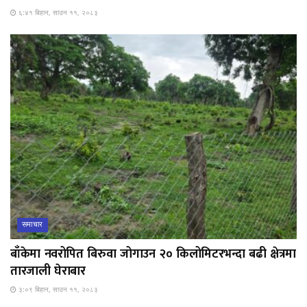
६:४१ बिहान, साउन ११, २०८३
समाचार
बाँकेमा नवरोपित बिरुवा जोगाउन २० किलोमिटरभन्दा बढी क्षेत्रमा
तारजाली घेराबार
३:०९ बिहान, साउन ११, २०८३