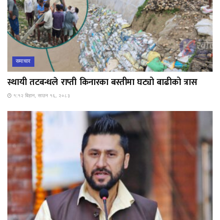
समाचार
स्थायी तटबन्धले राप्ती किनारका बस्तीमा घट्यो बाढीको त्रास
१:१२ बिहान, साउन १६, २०८३