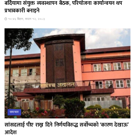
बर्दियामा संयुक्त व्यवस्थापन बैठक, परियोजना कार्यान्वयन थप
प्रभावकारी बनाइने
१०:४६ बिहान, साउन १२, २०८३
समाचार
सांसदलाई पीए राख्न दिने निर्णयविरुद्ध सर्वोच्चको ‘कारण देखाऊ’
आदेश