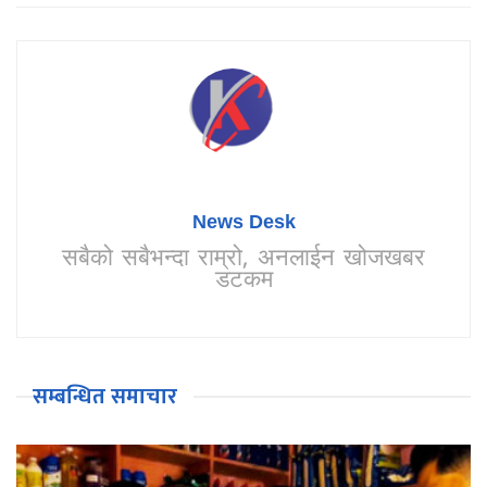
News Desk
सबैको सबैभन्दा राम्रो, अनलाईन खोजखबर
डटकम
सम्बन्धित समाचार