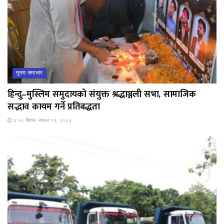
मुख्य समाचार
हिन्दु–मुस्लिम समुदायको संयुक्त श्रद्धाञ्जली सभा, सामाजिक
सद्भाव कायम गर्ने प्रतिबद्धता
६:५० बिहान, साउन २१, २०८३