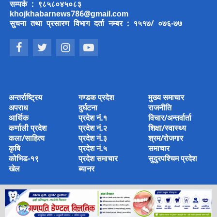
सम्पर्क : ९८५८०४५०८३
khojkhabarnews786@gmail.com
सुचना तथा प्रसारण विभाग दर्ता नम्बर : १५१७/ ०७६-७७
अन्तर्राष्ट्रिय
गण्डक प्रदेश
मुख्य समाचार
अपराध
दुर्घटना
राजनीति
आर्थिक
प्रदेश नं.१
विचार/अन्तर्वार्ता
कर्णाली प्रदेश
प्रदेश नं.२
शिक्षा/स्वास्थ्य
कला/साहित्य
प्रदेश नं.३
श्रम/रोजगार
कृषि
प्रदेश नं.५
समाचार
कोभिड-१९
प्रदेश समाचार
सुदुरपश्चिम प्रदेश
खेल
ब्यानर
© 2022 Copyright © 2022 khoj khabar Media House Pvt Ltd