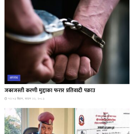
अपराध
जबरजस्ती करणी मुद्दाका फरार प्रतिवादी पक्राउ
१२:५३ बिहान, साउन २२, २०८३