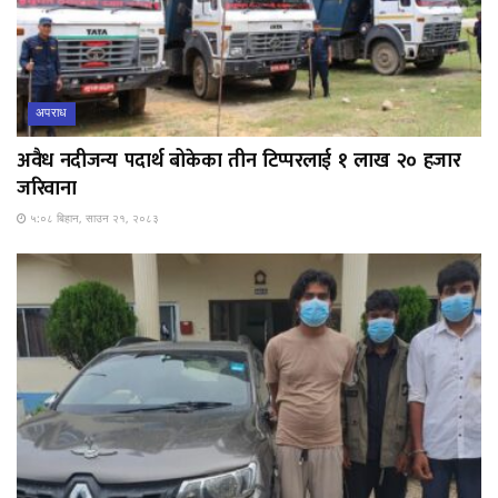
अपराध
अवैध नदीजन्य पदार्थ बोकेका तीन टिप्परलाई १ लाख २० हजार
जरिवाना
५:०८ बिहान, साउन २१, २०८३