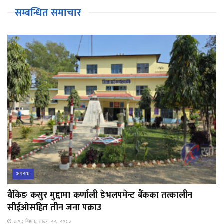
सम्बन्धित समाचार
अपराध
बैंकिङ कसुर मुद्दामा कर्णाली डेभलपमेन्ट बैंकका तत्कालीन
सीईओसहित तीन जना पक्राउ
६:५३ बिहान, साउन २२, २०८३