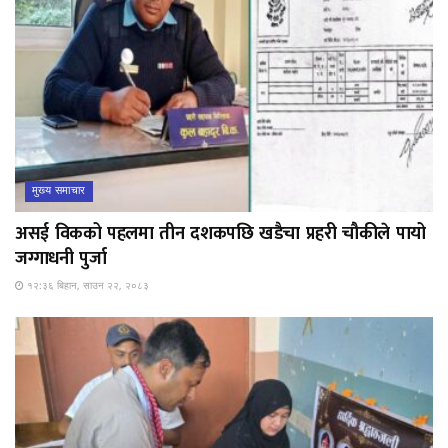
मुख्य समाचार
असई विकको पहलमा तीन दशकपछि खडैचा प्रहरी चौकीले पायो
जग्गाधनी पुर्जा
१२:३६ बिहान, साउन २२, २०८३