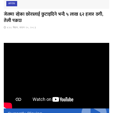
अपराध
जेलमा रहेका छोरालाई छुटाइदिने भन्दै ५ लाख ६२ हजार ठगी,
तेली पक्राउ
४:४८ बिहान, साउन २०, २०८३