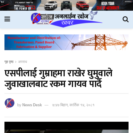
गृह पृष्ठ
अपराध
एसपीलाई गुम्राहमा राखेर घुमुवाले
जुवाखालबाट रकम गायव पार्दै
by
News Desk
७:४७ बिहान, कार्तिक १४, २०८१