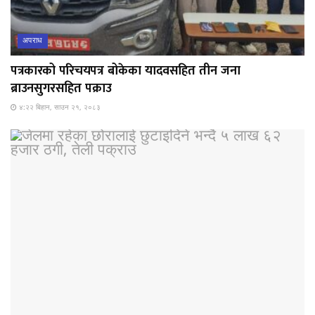
अपराध
पत्रकारको परिचयपत्र बोकेका यादवसहित तीन जना
ब्राउनसुगरसहित पक्राउ
४:२२ बिहान, साउन २१, २०८३