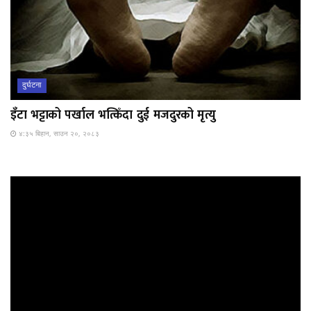
दुर्घटना
इँटा भट्टाको पर्खाल भत्किँदा दुई मजदुरको मृत्यु
४:३५ बिहान, साउन २०, २०८३