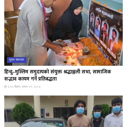
मुख्य समाचार
हिन्दु–मुस्लिम समुदायको संयुक्त श्रद्धाञ्जली सभा, सामाजिक
सद्भाव कायम गर्ने प्रतिबद्धता
६:५० बिहान, साउन २१, २०८३