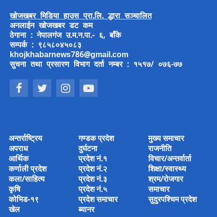
खोजखबर मिडिया हाउस प्रा.लि. द्धारा सञ्चालित
अनलाईन खोजखबर डट कम
ठेगाना : नेपालगंज उ.म.न.पा.- ६, बाँके
सम्पर्क : ९८५८०४५०८३
khojkhabarnews786@gmail.com
सुचना तथा प्रसारण विभाग दर्ता नम्बर : १५१७/ ०७६-७७
अन्तर्राष्ट्रिय
गण्डक प्रदेश
मुख्य समाचार
अपराध
दुर्घटना
राजनीति
आर्थिक
प्रदेश नं.१
विचार/अन्तर्वार्ता
कर्णाली प्रदेश
प्रदेश नं.२
शिक्षा/स्वास्थ्य
कला/साहित्य
प्रदेश नं.३
श्रम/रोजगार
कृषि
प्रदेश नं.५
समाचार
कोभिड-१९
प्रदेश समाचार
सुदुरपश्चिम प्रदेश
खेल
ब्यानर