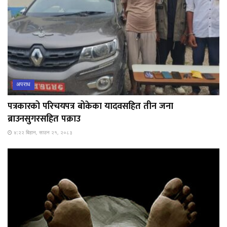
अपराध
पत्रकारको परिचयपत्र बोकेका यादवसहित तीन जना
ब्राउनसुगरसहित पक्राउ
४:२२ बिहान, साउन २१, २०८३