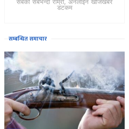
सबैको सबैभन्दा राम्रो, अनलाईन खोजखबर
डटकम
सम्बन्धित समाचार