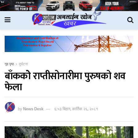
गृह पृष्ठ
दुर्घटना
बाँककोे राप्तीसोनारीमा पुरुषको शव
फेला
by
News Desk
६:५३ बिहान, कार्तिक २६, २०८१