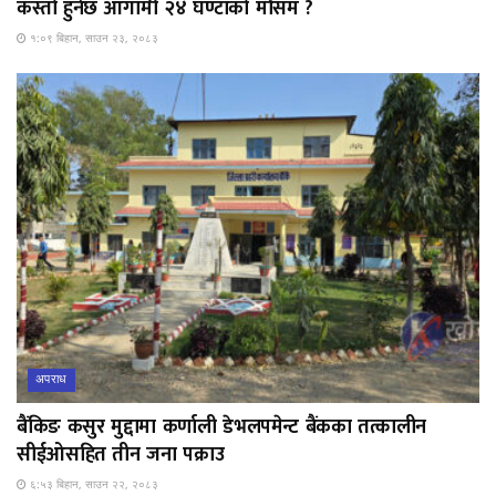
कस्तो हुनेछ आगामी २४ घण्टाको मौसम ?
१:०९ बिहान, साउन २३, २०८३
अपराध
बैंकिङ कसुर मुद्दामा कर्णाली डेभलपमेन्ट बैंकका तत्कालीन
सीईओसहित तीन जना पक्राउ
६:५३ बिहान, साउन २२, २०८३