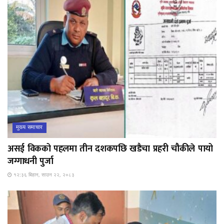
मुख्य समाचार
असई विकको पहलमा तीन दशकपछि खडैचा प्रहरी चौकीले पायो
जग्गाधनी पुर्जा
१२:३६ बिहान, साउन २२, २०८३