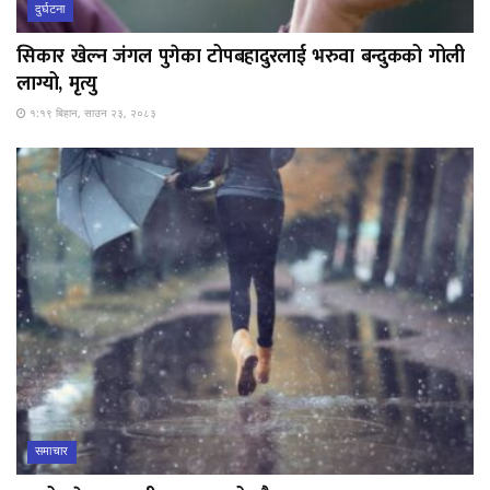
दुर्घटना
सिकार खेल्न जंगल पुगेका टोपबहादुरलाई भरुवा बन्दुकको गोली
लाग्यो, मृत्यु
१:१९ बिहान, साउन २३, २०८३
समाचार