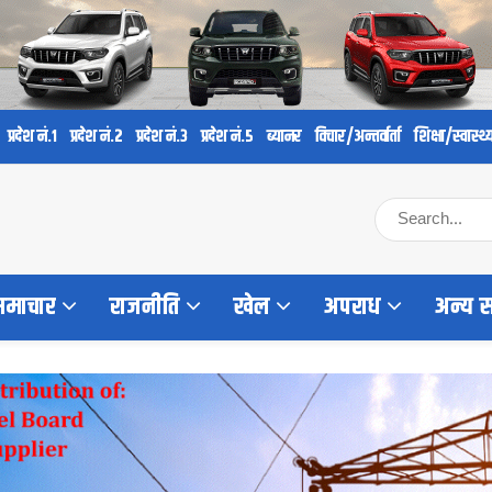
प्रदेश नं.१
प्रदेश नं.२
प्रदेश नं.३
प्रदेश नं.५
ब्यानर
विचार/अन्तर्वार्ता
शिक्षा/स्वास्थ्
 समाचार
राजनीति
खेल
अपराध
अन्य 