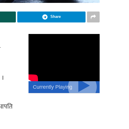
Share
न
 ।
Currently Playing
सभापति