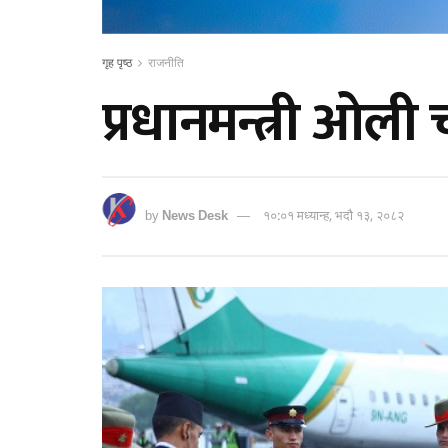
गृह पृष्ठ
राजनीति
प्रधानमन्त्री ओली 
by
News Desk
१०:०१ मध्यान्ह, भदौ १३, २०८२