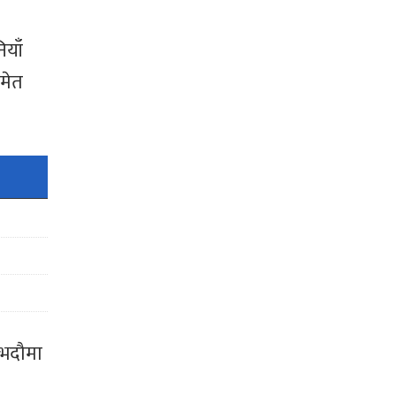
याँ
समेत
 भदौमा