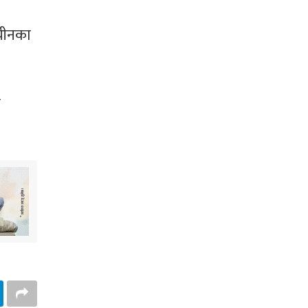
 चीनका
ी