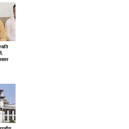
िप्रति
ी,
 अवसर
ैरदलीय