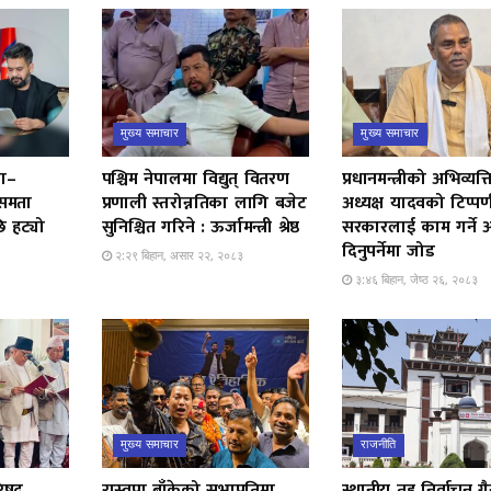
मुख्य समाचार
मुख्य समाचार
षा–
पश्चिम नेपालमा विद्युत् वितरण
प्रधानमन्त्रीको अभिव्यक्त
 समता
प्रणाली स्तरोन्नतिका लागि बजेट
अध्यक्ष यादवको टिप्पण
 हट्यो
सुनिश्चित गरिने : ऊर्जामन्त्री श्रेष्ठ
सरकारलाई काम गर्ने
दिनुपर्नेमा जोड
२:२९ बिहान, असार २२, २०८३
३:४६ बिहान, जेष्ठ २६, २०८३
मुख्य समाचार
राजनीति
रिषद्
रास्वपा बाँकेको सभापतिमा
स्थानीय तह निर्वाचन ग