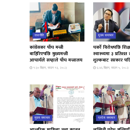
राजनीति
मुख्य समाचार
कांग्रेसका पाँच मन्त्री
चर्को विरोधपछि शिक्
बाहिरिएपछि मुख्यमन्त्री
स्वास्थ्यमा ३ प्रतिशत
आचार्यले सम्हाले पाँच मन्त्रालय
शुल्कबाट सरकार पछि
१:३० बिहान, साउन १३, २०८३
६:४६ बिहान, साउन ५, २०८३
मुख्य समाचार
प्रदेश समाचार
आन्तरिक मामिला तथा कानुन
लुम्बिनी प्रदेश मन्त्रिप