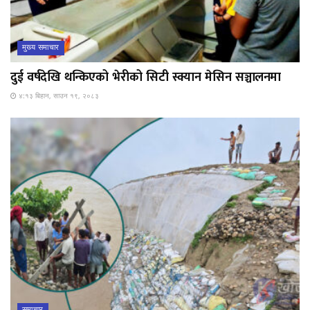
मुख्य समाचार
दुई वर्षदेखि थन्किएको भेरीको सिटी स्क्यान मेसिन सञ्चालनमा
४:१३ बिहान, साउन १९, २०८३
समाचार