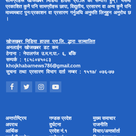
सामग्रीहरू खोजखबर मिडिया हाउस प्रा.लि का सम्पत्ति हुन्। यसमा
प्रकाशित कुनै पनि सामग्रीहरू छापा, विद्युतीय, प्रसारण वा अन्य कुनै पनि
माध्यमबाट पुनःप्रकाशन वा प्रसारण गर्नुअघि अनुमति लिनुहुन अनुरोध छ
।
खोजखबर मिडिया हाउस प्रा.लि. द्धारा सञ्चालित
अनलाईन खोजखबर डट कम
ठेगाना : नेपालगंज उ.म.न.पा.- ६, बाँके
सम्पर्क : ९८५८०४५०८३
khojkhabarnews786@gmail.com
सुचना तथा प्रसारण विभाग दर्ता नम्बर : १५१७/ ०७६-७७
अन्तर्राष्ट्रिय
गण्डक प्रदेश
मुख्य समाचार
अपराध
दुर्घटना
राजनीति
आर्थिक
प्रदेश नं.१
विचार/अन्तर्वार्ता