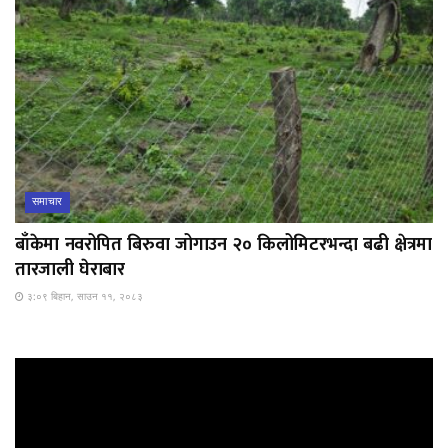
समाचार
बाँकेमा नवरोपित बिरुवा जोगाउन २० किलोमिटरभन्दा बढी क्षेत्रमा
तारजाली घेराबार
३:०९ बिहान, साउन ११, २०८३