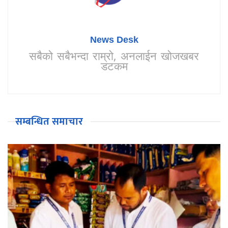
News Desk
सबैको सबैभन्दा राम्रो, अनलाईन खोजखबर
डटकम
सम्बन्धित समाचार