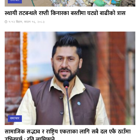
स्थायी तटबन्धले राप्ती किनारका बस्तीमा घट्यो बाढीको त्रास
१:१२ बिहान, साउन १६, २०८३
समाचार
सामाजिक सद्भाव र राष्ट्रिय एकताका लागि सबै दल एकै ठाउँमा
उभिनुपर्छ : रवि लामिछाने