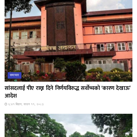
समाचार
सांसदलाई पीए राख्न दिने निर्णयविरुद्ध सर्वोच्चको ‘कारण देखाऊ’
आदेश
६:४१ बिहान, साउन ११, २०८३