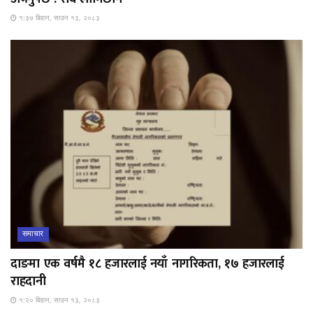
१:३७ बिहान, साउन १३, २०८३
समाचार
दाङमा एक वर्षमै १८ हजारलाई नयाँ नागरिकता, १७ हजारलाई
राहदानी
१:२० बिहान, साउन १३, २०८३