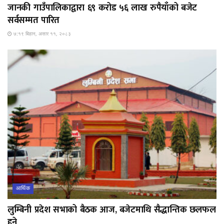
जानकी गाउँपालिकाद्वारा ६९ करोड ५६ लाख रुपैयाँको बजेट
सर्वसम्मत पारित
७:१९ बिहान, असार ११, २०८३
आर्थिक
लुम्बिनी प्रदेश सभाको बैठक आज, बजेटमाथि सैद्धान्तिक छलफल
हुने