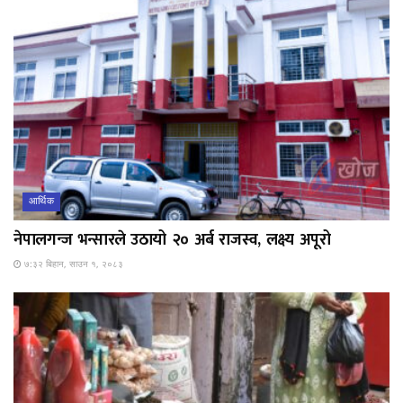
आर्थिक
नेपालगन्ज भन्सारले उठायो २० अर्ब राजस्व, लक्ष्य अपूरो
७:३२ बिहान, साउन १, २०८३