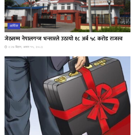
आर्थिक
जेठसम्म नेपालगन्ज भन्सारले उठायो १८ अर्ब ५८ करोड राजस्व
२:२७ बिहान, असार १५, २०८३