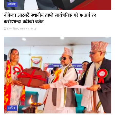
आर्थिक
बाँकेका आठवटै स्थानीय तहले सार्वजनिक गरे ७ अर्ब १२
करोडभन्दा बढीको बजेट
६:०५ बिहान, असार १२, २०८३
आर्थिक