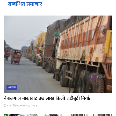
सम्बन्धित समाचार
आर्थिक
नेपालगन्ज नाकाबाट ३७ लाख किलो जडीबुटी निर्यात
१:५२ बिहान, साउन १८, २०८३