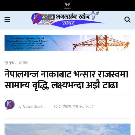
गृह पृष्ठ
आर्थिक
नेपालगन्ज नाकाबाट भन्सार राजस्वमा
सामान्य वृद्धि, लक्ष्यभन्दा अझै टाढा
by
News Desk
१२:२५ बिहान, माघ १०, २०८२