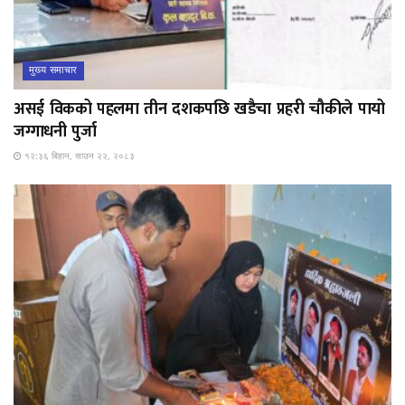
मुख्य समाचार
असई विकको पहलमा तीन दशकपछि खडैचा प्रहरी चौकीले पायो
जग्गाधनी पुर्जा
१२:३६ बिहान, साउन २२, २०८३