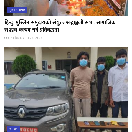
मुख्य समाचार
हिन्दु–मुस्लिम समुदायको संयुक्त श्रद्धाञ्जली सभा, सामाजिक
सद्भाव कायम गर्ने प्रतिबद्धता
६:५० बिहान, साउन २१, २०८३
अपराध