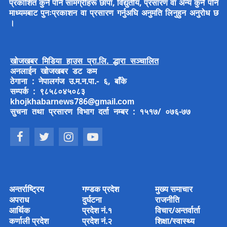
प्रकाशित कुनै पनि सामग्रीहरू छापा, विद्युतीय, प्रसारण वा अन्य कुनै पनि
माध्यमबाट पुनःप्रकाशन वा प्रसारण गर्नुअघि अनुमति लिनुहुन अनुरोध छ
।
खोजखबर मिडिया हाउस प्रा.लि. द्धारा सञ्चालित
अनलाईन खोजखबर डट कम
ठेगाना : नेपालगंज उ.म.न.पा.- ६, बाँके
सम्पर्क : ९८५८०४५०८३
khojkhabarnews786@gmail.com
सुचना तथा प्रसारण विभाग दर्ता नम्बर : १५१७/ ०७६-७७
अन्तर्राष्ट्रिय
गण्डक प्रदेश
मुख्य समाचार
अपराध
दुर्घटना
राजनीति
आर्थिक
प्रदेश नं.१
विचार/अन्तर्वार्ता
कर्णाली प्रदेश
प्रदेश नं.२
शिक्षा/स्वास्थ्य