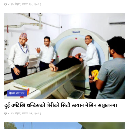
४:२५ बिहान, साउन २०, २०८३
मुख्य समाचार
दुई वर्षदेखि थन्किएको भेरीको सिटी स्क्यान मेसिन सञ्चालनमा
४:१३ बिहान, साउन १९, २०८३