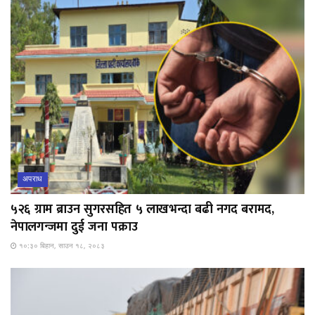
अपराध
५२६ ग्राम ब्राउन सुगरसहित ५ लाखभन्दा बढी नगद बरामद,
नेपालगन्जमा दुई जना पक्राउ
१०:३० बिहान, साउन १८, २०८३