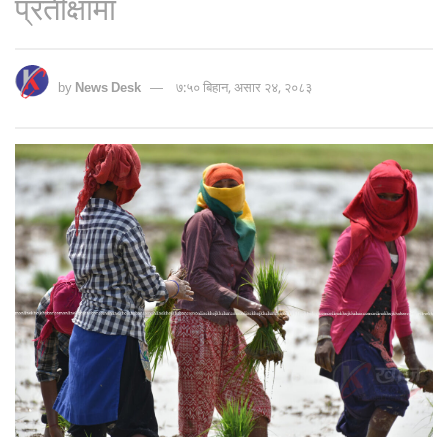
प्रतीक्षामा
by
News Desk
७:५० बिहान, असार २४, २०८३