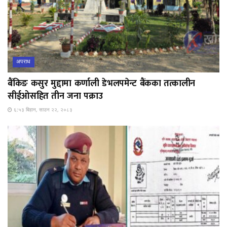
अपराध
बैंकिङ कसुर मुद्दामा कर्णाली डेभलपमेन्ट बैंकका तत्कालीन
सीईओसहित तीन जना पक्राउ
६:५३ बिहान, साउन २२, २०८३