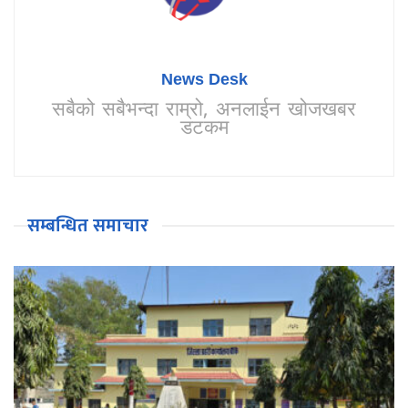
News Desk
सबैको सबैभन्दा राम्रो, अनलाईन खोजखबर
डटकम
सम्बन्धित समाचार