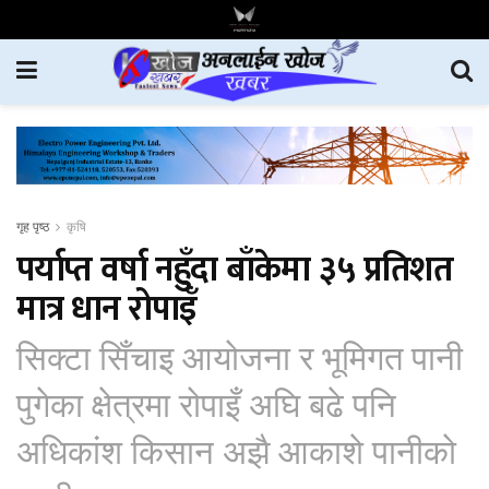
गृह पृष्ठ
कृषि
पर्याप्त वर्षा नहुँदा बाँकेमा ३५ प्रतिशत
मात्र धान रोपाइँ
सिक्टा सिँचाइ आयोजना र भूमिगत पानी
पुगेका क्षेत्रमा रोपाइँ अघि बढे पनि
अधिकांश किसान अझै आकाशे पानीको