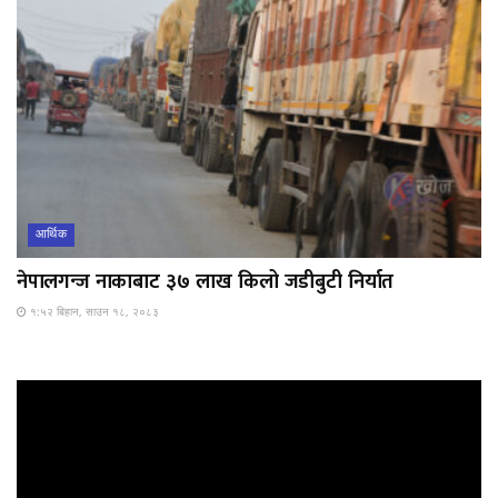
आर्थिक
नेपालगन्ज नाकाबाट ३७ लाख किलो जडीबुटी निर्यात
१:५२ बिहान, साउन १८, २०८३