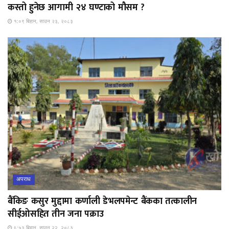
कस्तो हुनेछ आगामी २४ घण्टाको मौसम ?
१:०९ बिहान, साउन २३, २०८३
अपराध
बैंकिङ कसुर मुद्दामा कर्णाली डेभलपमेन्ट बैंकका तत्कालीन
सीईओसहित तीन जना पक्राउ
६:५३ बिहान, साउन २२, २०८३