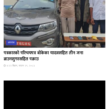
अपराध
पत्रकारको परिचयपत्र बोकेका यादवसहित तीन जना
ब्राउनसुगरसहित पक्राउ
४:२२ बिहान, साउन २१, २०८३