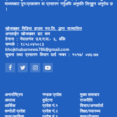
माध्यमबाट पुनःप्रकाशन वा प्रसारण गर्नुअघि अनुमति लिनुहुन अनुरोध छ
।
खोजखबर मिडिया हाउस प्रा.लि. द्धारा सञ्चालित
अनलाईन खोजखबर डट कम
ठेगाना : नेपालगंज उ.म.न.पा.- ६, बाँके
सम्पर्क : ९८५८०४५०८३
khojkhabarnews786@gmail.com
सुचना तथा प्रसारण विभाग दर्ता नम्बर : १५१७/ ०७६-७७
अन्तर्राष्ट्रिय
गण्डक प्रदेश
मुख्य समाचार
अपराध
दुर्घटना
राजनीति
आर्थिक
प्रदेश नं.१
विचार/अन्तर्वार्ता
कर्णाली प्रदेश
प्रदेश नं.२
शिक्षा/स्वास्थ्य
कला/साहित्य
प्रदेश नं.३
श्रम/रोजगार