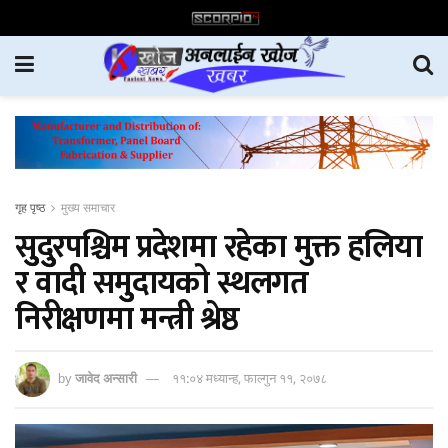
गृह पृष्ठ
मुख्य समाचार
सुुदुुरपश्चिम प्रदेशमा रहेका मुक्त हलिया
र वादी समुुदायको स्थलगत
निरीक्षणमा मन्त्री श्रेष्ठ
by
जावेद अन्सारी
११:०४ मध्यान्ह, फाल्गुन ११, २०७८