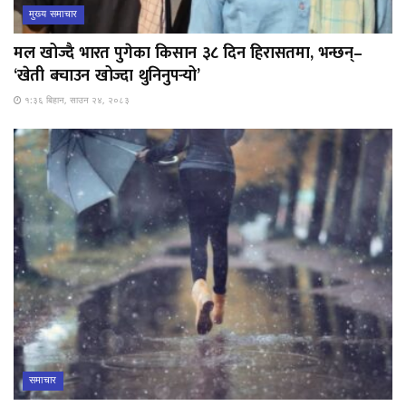
मुख्य समाचार
मल खोज्दै भारत पुगेका किसान ३८ दिन हिरासतमा, भन्छन्–
‘खेती बचाउन खोज्दा थुनिनुपर्‍यो’
१:३६ बिहान, साउन २४, २०८३
समाचार