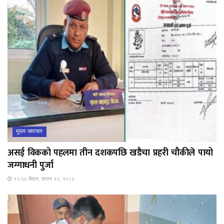
मुख्य समाचार
असई विकको पहलमा तीन दशकपछि खडैचा प्रहरी चौकीले पायो
जग्गाधनी पुर्जा
१२:३६ बिहान, साउन २२, २०८३