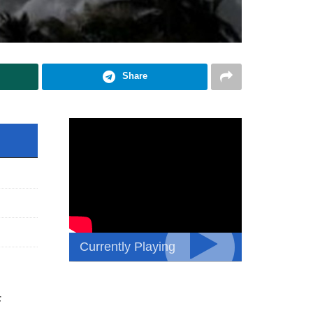
Share
Currently Playing
े