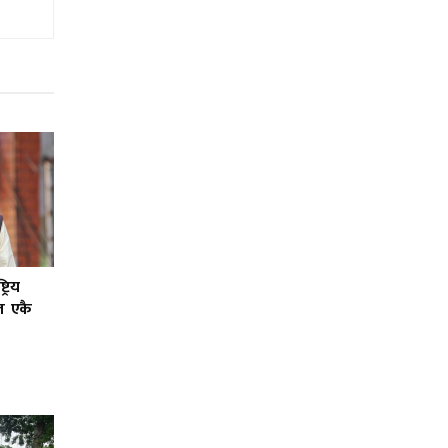
्रिय
ल एकै