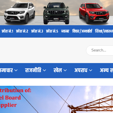
प्रदेश नं.१
प्रदेश नं.२
प्रदेश नं.३
प्रदेश नं.५
ब्यानर
विचार/अन्तर्वार्ता
शिक्षा/स्वास्थ्
 समाचार
राजनीति
खेल
अपराध
अन्य 