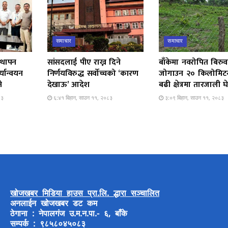
समाचार
समाचार
स्थापन
सांसदलाई पीए राख्न दिने
बाँकेमा नवरोपित बिरुव
यान्वयन
निर्णयविरुद्ध सर्वोच्चको ‘कारण
जोगाउन २० किलोमिटर
े
देखाऊ’ आदेश
बढी क्षेत्रमा तारजाली घ
८३
६:४१ बिहान, साउन ११, २०८३
३:०९ बिहान, साउन ११, २०८३
खोजखबर मिडिया हाउस प्रा.लि. द्धारा सञ्चालित
अनलाईन खोजखबर डट कम
ठेगाना : नेपालगंज उ.म.न.पा.- ६, बाँके
सम्पर्क : ९८५८०४५०८३