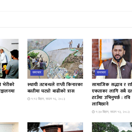
समाचार
समाचार
ो भेरीको
स्थायी तटबन्धले राप्ती किनारका
सामाजिक सद्भाव र राष्ट
ञ्चालनमा
बस्तीमा घट्यो बाढीको त्रास
एकताका लागि सबै द
ठाउँमा उभिनुपर्छ : रवि
३
१:१२ बिहान, साउन १६, २०८३
लामिछाने
१:३७ बिहान, साउन १३, २०८३