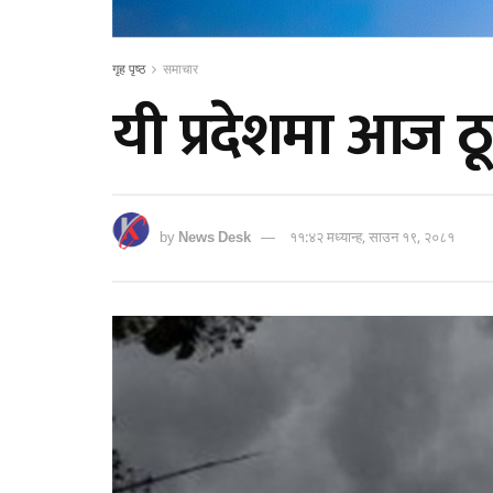
गृह पृष्ठ
समाचार
यी प्रदेशमा आज ठू
by
News Desk
११:४२ मध्यान्ह, साउन १९, २०८१