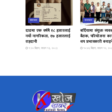
समाचार
समाचार
दाङमा एक वर्षमै १८ हजारलाई
बर्दियामा संयुक्त व्यव
नयाँ नागरिकता, १७ हजारलाई
बैठक, परियोजना कार्
राहदानी
थप प्रभावकारी बनाइन
१:२० बिहान, साउन १३, २०८३
१०:४६ बिहान, साउन १२, २०