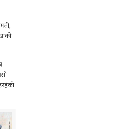
गमती,
ाखाको
ज
जसो
इरहेको