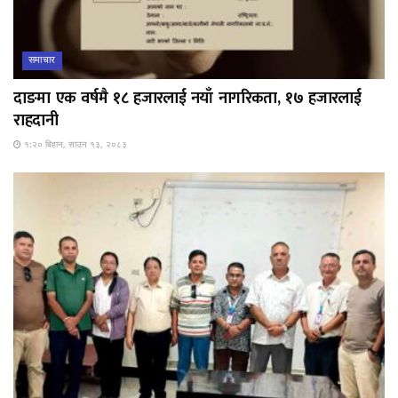
समाचार
दाङमा एक वर्षमै १८ हजारलाई नयाँ नागरिकता, १७ हजारलाई
राहदानी
१:२० बिहान, साउन १३, २०८३