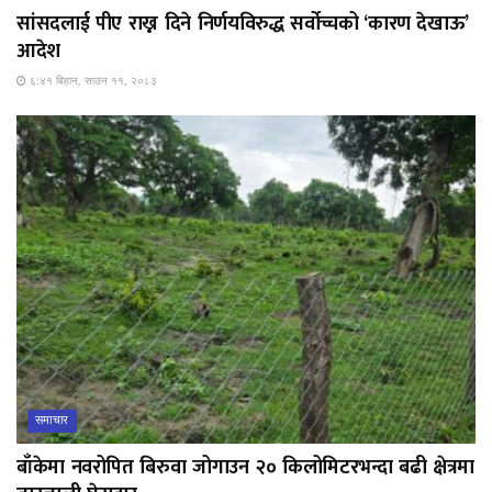
सांसदलाई पीए राख्न दिने निर्णयविरुद्ध सर्वोच्चको ‘कारण देखाऊ’
आदेश
६:४१ बिहान, साउन ११, २०८३
समाचार
बाँकेमा नवरोपित बिरुवा जोगाउन २० किलोमिटरभन्दा बढी क्षेत्रमा