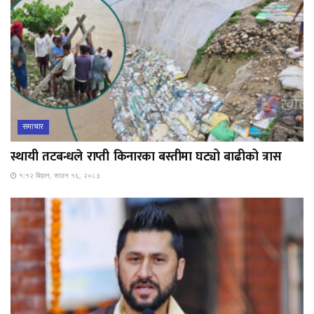
समाचार
स्थायी तटबन्धले राप्ती किनारका बस्तीमा घट्यो बाढीको त्रास
१:१२ बिहान, साउन १६, २०८३