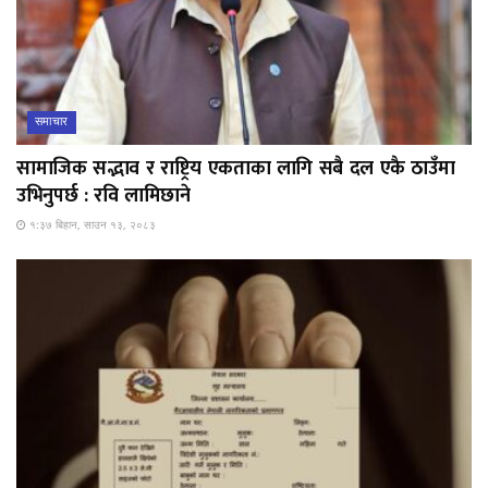
समाचार
सामाजिक सद्भाव र राष्ट्रिय एकताका लागि सबै दल एकै ठाउँमा
उभिनुपर्छ : रवि लामिछाने
१:३७ बिहान, साउन १३, २०८३