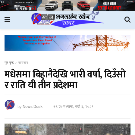
गृह पृष्ठ
समाचार
मधेसमा बिहानैदेखि भारी वर्षा, दिउँसो
र राति यी तीन प्रदेशमा
by
News Desk
११:२७ मध्यान्ह, भदौ ६, २०८१