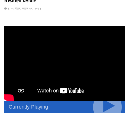
तारजाली घेराबार
३:०९ बिहान, साउन ११, २०८३
Currently Playing