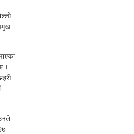
िल्लो
रमुख
ुमाएका
ए ।
्रहरी
ी
उनले
२७