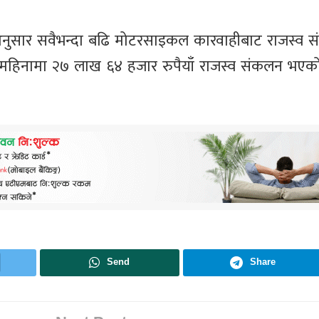
क अनुसार सवैभन्दा बढि मोटरसाइकल कारवाहीबाट राजस्व 
िनामा २७ लाख ६४ हजार रुपैयाँ राजस्व संकलन भएको 
Send
Share