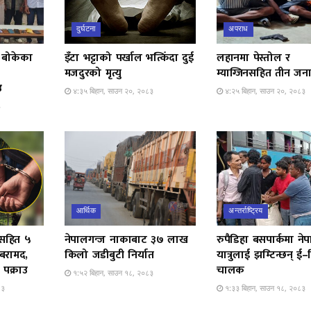
दुर्घटना
अपराध
 बोकेका
इँटा भट्टाको पर्खाल भत्किँदा दुई
लहानमा पेस्तोल र
मजदुरको मृत्यु
म्याग्जिनसहित तीन जना
उ
४:३५ बिहान, साउन २०, २०८३
४:२५ बिहान, साउन २०, २०८३
३
आर्थिक
अन्तर्राष्ट्रिय
रसहित ५
नेपालगन्ज नाकाबाट ३७ लाख
रुपैडिहा बसपार्कमा ने
बरामद,
किलो जडीबुटी निर्यात
यात्रुलाई झम्टिन्छन् ई–
 पक्राउ
चालक
१:५२ बिहान, साउन १८, २०८३
८३
१:३३ बिहान, साउन १८, २०८३