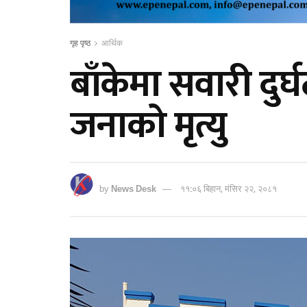
गृह पृष्ठ
आर्थिक
बाँकेमा सवारी दु
जनाको मृत्यु
by
News Desk
११:०६ बिहान, मंसिर २२, २०८१