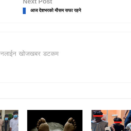
Next Post
आज देशभरको मौसम सफा रहने
ो, अनलाईन खोजखबर डटकम