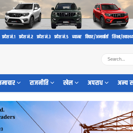
प्रदेश नं.१
प्रदेश नं.२
प्रदेश नं.३
प्रदेश नं.५
ब्यानर
विचार/अन्तर्वार्ता
शिक्षा/स्वास्थ्
 समाचार
राजनीति
खेल
अपराध
अन्य 