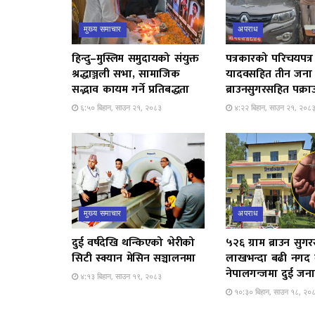
मुख्य समाचार
अपराध
हिन्दु–मुस्लिम समुदायको संयुक्त
पत्रकारको परिचयपत्र
श्रद्धाञ्जली सभा, सामाजिक
यादवसहित तीन जना
सद्भाव कायम गर्ने प्रतिबद्धता
ब्राउनसुगरसहित पक्रा
६:५० बिहान, साउन २१, २०८३
४:२२ बिहान, साउन २१, २०८
मुख्य समाचार
अपराध
दुई वर्षदेखि थन्किएको भेरीको
५२६ ग्राम ब्राउन सुग
सिटी स्क्यान मेसिन सञ्चालनमा
लाखभन्दा बढी नगद 
नेपालगन्जमा दुई जना
४:१३ बिहान, साउन १९, २०८३
१०:३० बिहान, साउन १८, २०