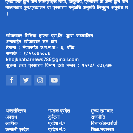
प्रकाशित कुनै पनि सामग्रीहरू छापा, विद्युतीय, प्रसारण वा अन्य कुनै पनि
माध्यमबाट पुनःप्रकाशन वा प्रसारण गर्नुअघि अनुमति लिनुहुन अनुरोध छ
।
खोजखबर मिडिया हाउस प्रा.लि. द्धारा सञ्चालित
अनलाईन खोजखबर डट कम
ठेगाना : नेपालगंज उ.म.न.पा.- ६, बाँके
सम्पर्क : ९८५८०४५०८३
khojkhabarnews786@gmail.com
सुचना तथा प्रसारण विभाग दर्ता नम्बर : १५१७/ ०७६-७७
अन्तर्राष्ट्रिय
गण्डक प्रदेश
मुख्य समाचार
अपराध
दुर्घटना
राजनीति
आर्थिक
प्रदेश नं.१
विचार/अन्तर्वार्ता
कर्णाली प्रदेश
प्रदेश नं.२
शिक्षा/स्वास्थ्य