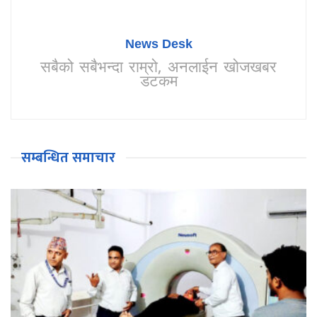
News Desk
सबैको सबैभन्दा राम्रो, अनलाईन खोजखबर
डटकम
सम्बन्धित समाचार