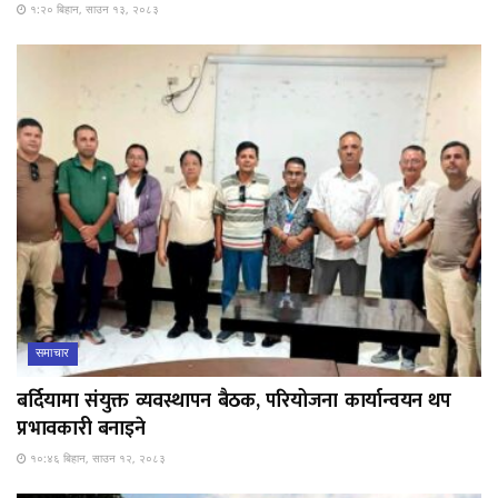
१:२० बिहान, साउन १३, २०८३
समाचार
बर्दियामा संयुक्त व्यवस्थापन बैठक, परियोजना कार्यान्वयन थप
प्रभावकारी बनाइने
१०:४६ बिहान, साउन १२, २०८३