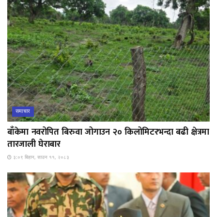
समाचार
बाँकेमा नवरोपित बिरुवा जोगाउन २० किलोमिटरभन्दा बढी क्षेत्रमा
तारजाली घेराबार
३:०९ बिहान, साउन ११, २०८३