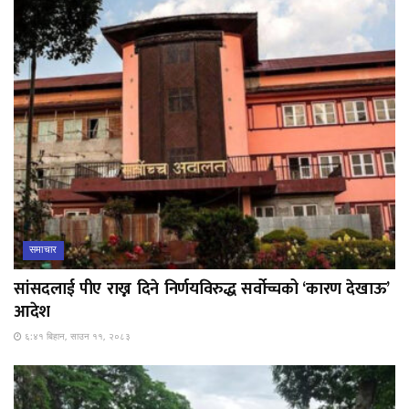
समाचार
सांसदलाई पीए राख्न दिने निर्णयविरुद्ध सर्वोच्चको ‘कारण देखाऊ’
आदेश
६:४१ बिहान, साउन ११, २०८३