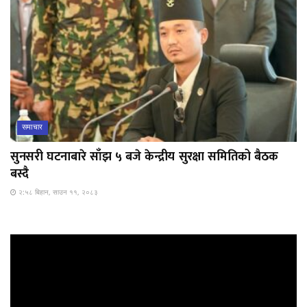
समाचार
सुनसरी घटनाबारे साँझ ५ बजे केन्द्रीय सुरक्षा समितिको बैठक
बस्दै
२:५८ बिहान, साउन ११, २०८३