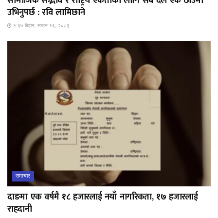
सामाजिक सद्भाव र राष्ट्रिय एकताका लागि सबै दल एकै ठाउँमा
उभिनुपर्छ : रवि लामिछाने
१:३७ बिहान, साउन १३, २०८३
समाचार
दाङमा एक वर्षमै १८ हजारलाई नयाँ नागरिकता, १७ हजारलाई
राहदानी