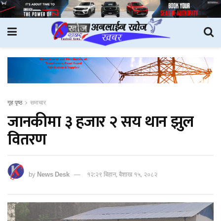
गृह पृष्ठ
समाचार
जानकीमा ३ हजार २ सय थान झुल
वितरण
by
News Desk
१२:२९ बिहान, बैशाख १५, २०८२