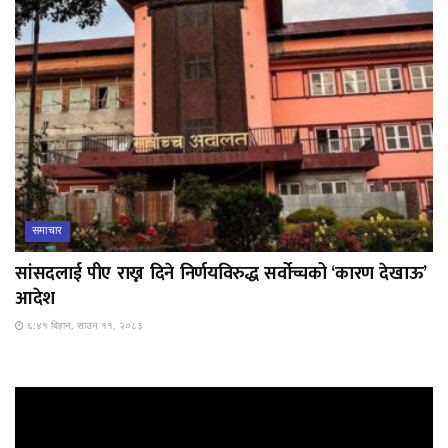
समाचार
सांसदलाई पीए राख्न दिने निर्णयविरुद्ध सर्वोच्चको ‘कारण देखाऊ’
आदेश
६:४१ बिहान, साउन ११, २०८३