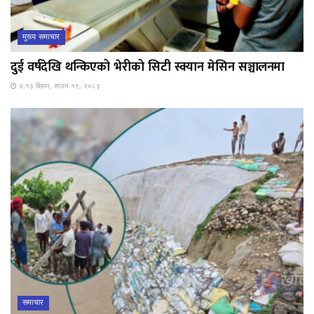
मुख्य समाचार
दुई वर्षदेखि थन्किएको भेरीको सिटी स्क्यान मेसिन सञ्चालनमा
४:१३ बिहान, साउन १९, २०८३
समाचार