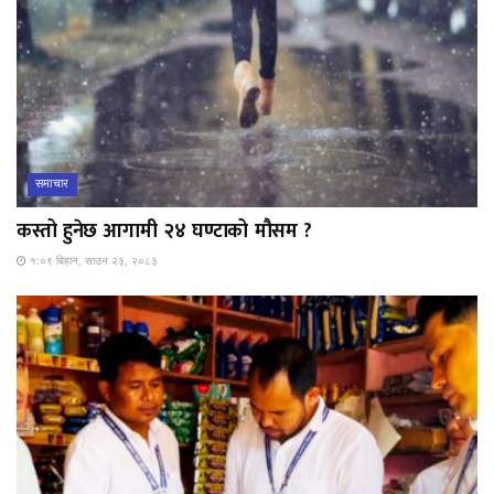
समाचार
कस्तो हुनेछ आगामी २४ घण्टाको मौसम ?
१:०९ बिहान, साउन २३, २०८३