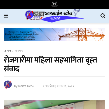
गृह पृष्ठ
समाचार
रोजगारीमा महिला सहभागिता वृह्त
संवाद
by
News Desk
८:१३ बिहान, असार २, २०८२