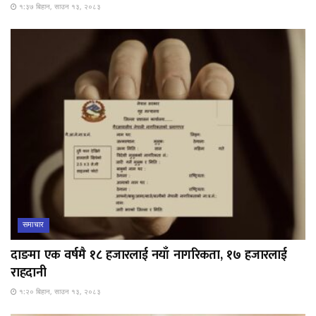
१:३७ बिहान, साउन १३, २०८३
समाचार
दाङमा एक वर्षमै १८ हजारलाई नयाँ नागरिकता, १७ हजारलाई
राहदानी
१:२० बिहान, साउन १३, २०८३