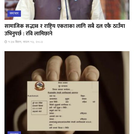
समाचार
सामाजिक सद्भाव र राष्ट्रिय एकताका लागि सबै दल एकै ठाउँमा
उभिनुपर्छ : रवि लामिछाने
१:३७ बिहान, साउन १३, २०८३