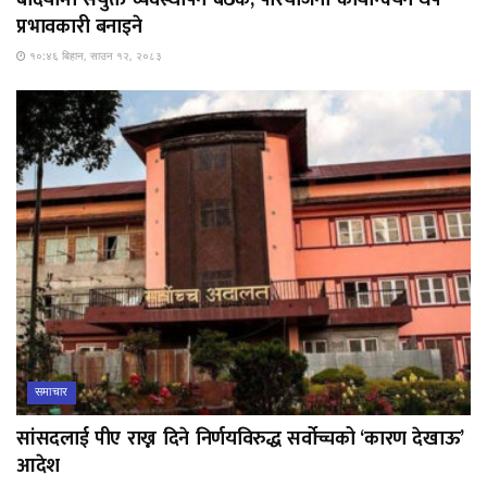
बर्दियामा संयुक्त व्यवस्थापन बैठक, परियोजना कार्यान्वयन थप
प्रभावकारी बनाइने
१०:४६ बिहान, साउन १२, २०८३
समाचार
सांसदलाई पीए राख्न दिने निर्णयविरुद्ध सर्वोच्चको ‘कारण देखाऊ’
आदेश