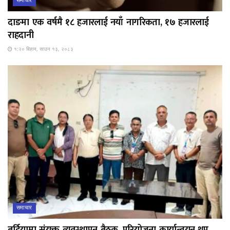
समाचार
दाङमा एक वर्षमै १८ हजारलाई नयाँ नागरिकता, १७ हजारलाई
राहदानी
१:२० बिहान, साउन १३, २०८३
समाचार