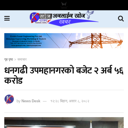
गृह पृष्ठ
समाचार
धनगढी उपमहानगरको बजेट २ अर्ब ५६
करोड
by
News Desk
१२:२८ बिहान, असार ८, २०८२