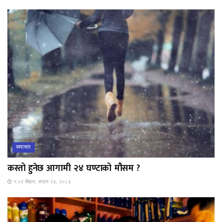
समाचार
कस्तो हुनेछ आगामी २४ घण्टाको मौसम ?
१:०९ बिहान, साउन २३, २०८३