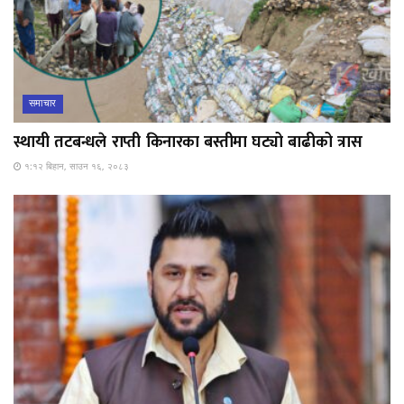
समाचार
स्थायी तटबन्धले राप्ती किनारका बस्तीमा घट्यो बाढीको त्रास
१:१२ बिहान, साउन १६, २०८३