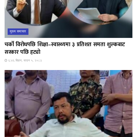
मुख्य समाचार
चर्को विरोधपछि शिक्षा–स्वास्थ्यमा ३ प्रतिशत समता शुल्कबाट
सरकार पछि हट्यो
६:४६ बिहान, साउन ५, २०८३