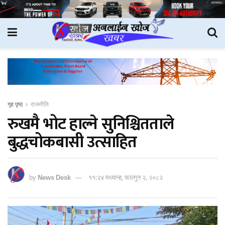
गृह पृष्ठ
राजनीति
रुखमै भोट हाल्ने सुनिश्चितताले
बुद्धचोकबासी उत्साहित
by
News Desk
११:२४ मध्यान्ह, फाल्गुन २, २०८२