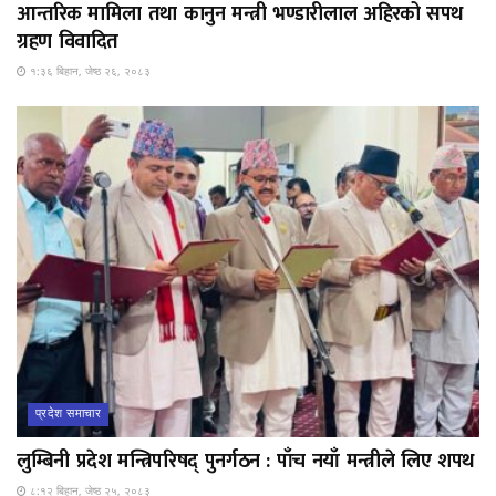
आन्तरिक मामिला तथा कानुन मन्त्री भण्डारीलाल अहिरको सपथ
ग्रहण विवादित
१:३६ बिहान, जेष्ठ २६, २०८३
प्रदेश समाचार
लुम्बिनी प्रदेश मन्त्रिपरिषद् पुनर्गठन : पाँच नयाँ मन्त्रीले लिए शपथ
८:१२ बिहान, जेष्ठ २५, २०८३