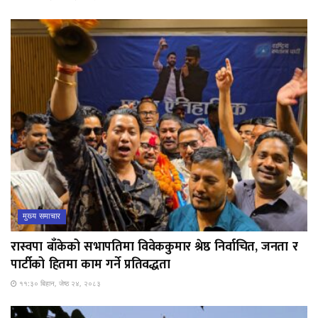
मुख्य समाचार
रास्वपा बाँकेको सभापतिमा विवेककुमार श्रेष्ठ निर्वाचित, जनता र
पार्टीको हितमा काम गर्ने प्रतिवद्धता
११:३० बिहान, जेष्ठ २४, २०८३