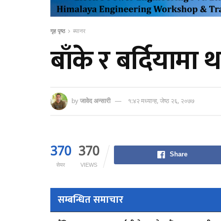
गृह पृष्ठ
ब्यानर
बाँके र बर्दियाम
by
जावेद अन्सारी
१:४२ मध्यान्ह, जेष्ठ २६, २०७७
370
370
Share
सेयर
VIEWS
सम्बन्धित समाचार