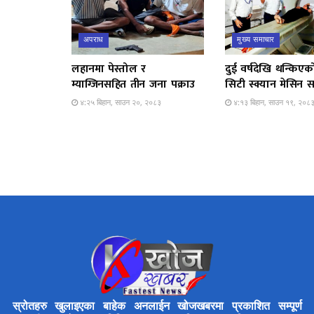
अपराध
मुख्य समाचार
लहानमा पेस्तोल र
दुई वर्षदेखि थन्किएक
म्याग्जिनसहित तीन जना पक्राउ
सिटी स्क्यान मेसिन स
४:२५ बिहान, साउन २०, २०८३
४:१३ बिहान, साउन १९, २०८
स्रोतहरु खुलाइएका बाहेक अनलाईन खोजखबरमा प्रकाशित सम्पूर्ण