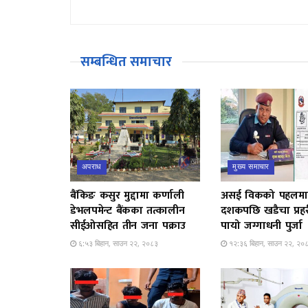
सम्बन्धित समाचार
अपराध
मुख्य समाचार
बैंकिङ कसुर मुद्दामा कर्णाली
असई विकको पहलमा
डेभलपमेन्ट बैंकका तत्कालीन
दशकपछि खडैचा प्रह
सीईओसहित तीन जना पक्राउ
पायो जग्गाधनी पुर्जा
६:५३ बिहान, साउन २२, २०८३
१२:३६ बिहान, साउन २२, २०