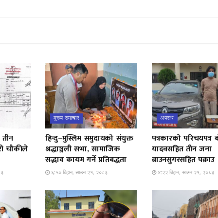
मुख्य समाचार
अपराध
 तीन
हिन्दु–मुस्लिम समुदायको संयुक्त
पत्रकारको परिचयपत्र 
री चौकीले
श्रद्धाञ्जली सभा, सामाजिक
यादवसहित तीन जना
सद्भाव कायम गर्ने प्रतिबद्धता
ब्राउनसुगरसहित पक्राउ
८३
६:५० बिहान, साउन २१, २०८३
४:२२ बिहान, साउन २१, २०८३