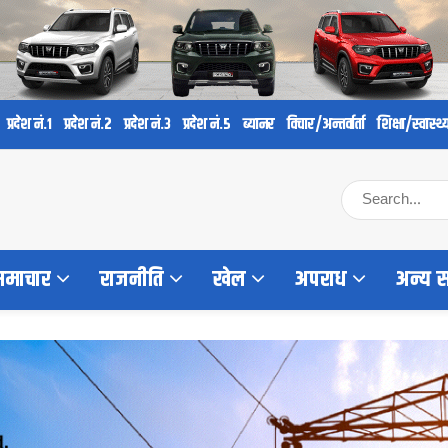
प्रदेश नं.१
प्रदेश नं.२
प्रदेश नं.३
प्रदेश नं.५
ब्यानर
विचार/अन्तर्वार्ता
शिक्षा/स्वास्थ्
 समाचार
राजनीति
खेल
अपराध
अन्य 