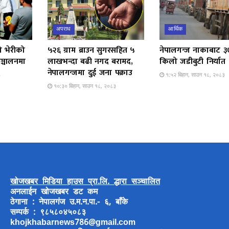
अपराध
आर्थिक
ो भेरीको
५२६ ग्राम ब्राउन सुगरसहित ५
नेपालगन्ज नाकाबाट 
ञ्चालनमा
लाखभन्दा बढी नगद बरामद,
किलो जडीबुटी निर्यात
नेपालगन्जमा दुई जना पक्राउ
३
१:५२ बिहान, साउन १८, २०८३
१०:३० बिहान, साउन १८, २०८३
खोजखबर मिडिया हाउस प्रा.लि. द्धारा सञ्चालित
अनलाईन खोजखबर डट कम
ठेगाना : नेपालगंज उ.म.न.पा.- ६, बाँके
सम्पर्क : ९८५८०४५०८३
khojkhabarnews786@gmail.com