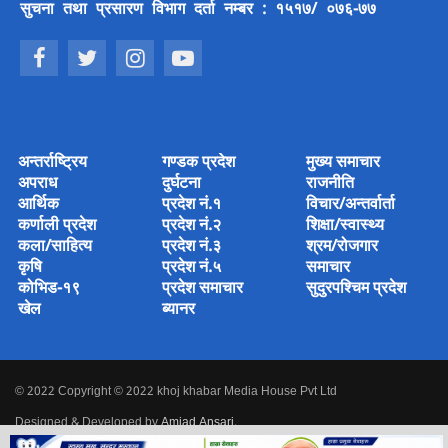
सुचना तथा प्रसारण विभाग दर्ता नम्बर : १५१७/ ०७६-७७
अन्तर्राष्ट्रिय
गण्डक प्रदेश
मुख्य समाचार
अपराध
दुर्घटना
राजनीति
आर्थिक
प्रदेश नं.१
विचार/अन्तर्वार्ता
कर्णाली प्रदेश
प्रदेश नं.२
शिक्षा/स्वास्थ्य
कला/साहित्य
प्रदेश नं.३
श्रम/रोजगार
कृषि
प्रदेश नं.५
समाचार
कोभिड-१९
प्रदेश समाचार
सुदुरपश्चिम प्रदेश
खेल
ब्यानर
© 2022 Copyright © 2022 khoj khabar Media House Pvt Ltd
Designed & Developed by
Amjad Ansari
.