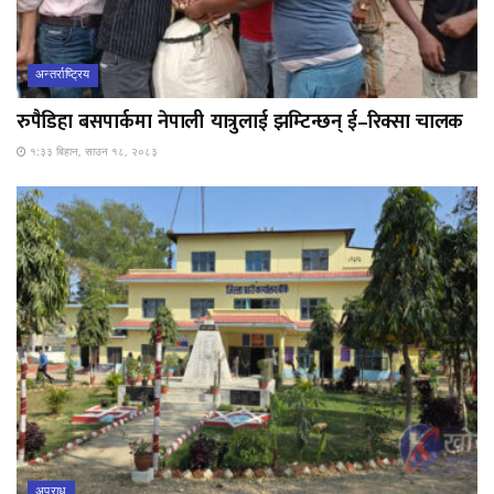
अन्तर्राष्ट्रिय
रुपैडिहा बसपार्कमा नेपाली यात्रुलाई झम्टिन्छन् ई–रिक्सा चालक
१:३३ बिहान, साउन १८, २०८३
अपराध