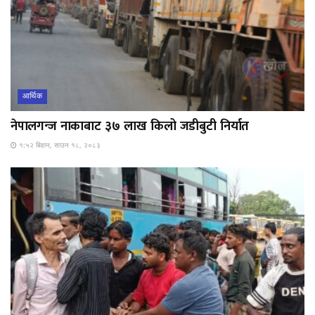
आर्थिक
नेपालगन्ज नाकाबाट ३७ लाख किलो जडीबुटी निर्यात
१:५२ बिहान, साउन १८, २०८३