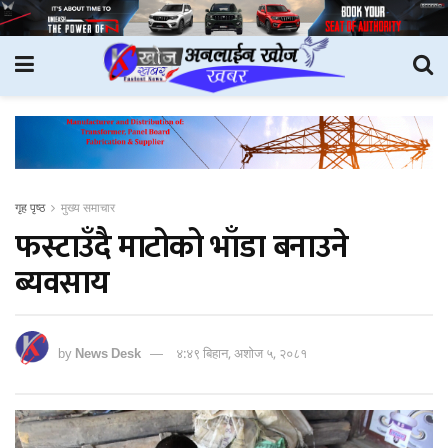
गृह पृष्ठ
मुख्य समाचार
फस्टाउँदै माटोको भाँडा बनाउने
ब्यवसाय
by
News Desk
४:४९ बिहान, अशोज ५, २०८१