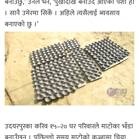
बनाउँछु,’ उनले भने, ‘पुर्खादेखि बनाउँदै आएको पेशा हो
। सानै उमेरमा सिकेँ । अहिले त्यसैलाई ब्यवसाय
बनाएको छु ।’
उदयरपुरका करिव १५–२० घर परिवारले माटोका भाँडा
बनाउँछन् । पछिल्लो समय माटोको कुज्जामा चिया,