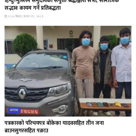
हिन्दु–मुस्लिम समुदायको संयुक्त श्रद्धाञ्जली सभा, सामाजिक
सद्भाव कायम गर्ने प्रतिबद्धता
६:५० बिहान, साउन २१, २०८३
अपराध
पत्रकारको परिचयपत्र बोकेका यादवसहित तीन जना
ब्राउनसुगरसहित पक्राउ