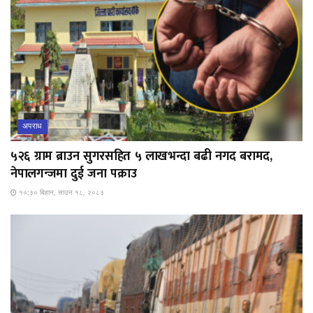
अपराध
५२६ ग्राम ब्राउन सुगरसहित ५ लाखभन्दा बढी नगद बरामद,
नेपालगन्जमा दुई जना पक्राउ
१०:३० बिहान, साउन १८, २०८३