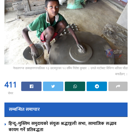
नेपालगन्ज उपमहानगरपालिका १३ उदयपुरका १२ वर्षिय नितेश कुम्हार । उनले माटोबाट विभिन्न थरिका भाँडा
बनाउँछन् ।
411
सेयर
सम्बन्धित समाचार
हिन्दु–मुस्लिम समुदायको संयुक्त श्रद्धाञ्जली सभा, सामाजिक सद्भाव
कायम गर्ने प्रतिबद्धता