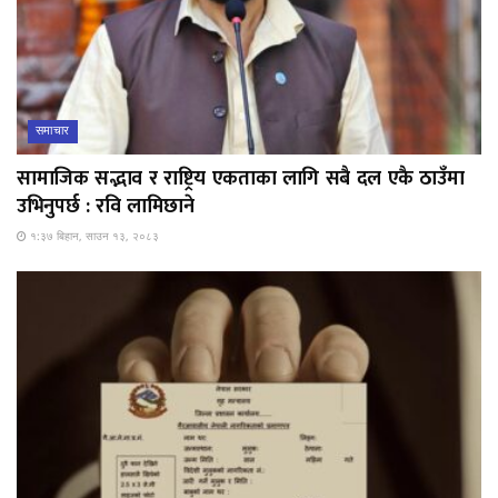
समाचार
सामाजिक सद्भाव र राष्ट्रिय एकताका लागि सबै दल एकै ठाउँमा
उभिनुपर्छ : रवि लामिछाने
१:३७ बिहान, साउन १३, २०८३