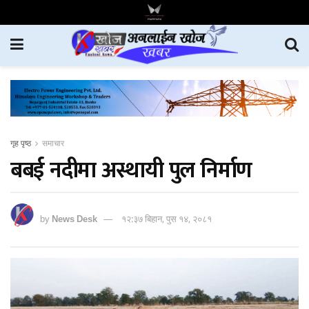
गृह पृष्ठ
समाचार
बबई नदीमा अस्थायी पुल निर्माण
by
News Desk
१२:३७ बिहान, पुस १४, २०८१