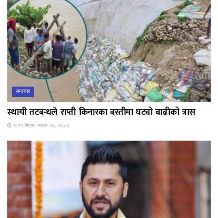
समाचार
स्थायी तटबन्धले राप्ती किनारका बस्तीमा घट्यो बाढीको त्रास
१:१२ बिहान, साउन १६, २०८३