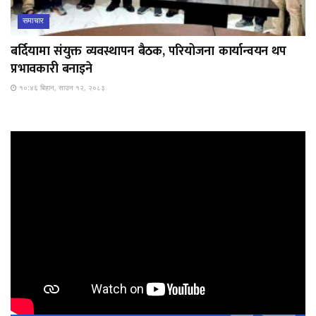
समाचार
बर्दियामा संयुक्त व्यवस्थापन बैठक, परियोजना कार्यान्वयन थप
प्रभावकारी बनाइने
१०:४६ बिहान, साउन १२, २०८३