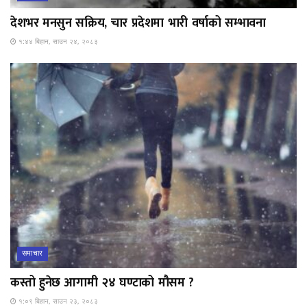
देशभर मनसुन सक्रिय, चार प्रदेशमा भारी वर्षाको सम्भावना
१:४४ बिहान, साउन २४, २०८३
समाचार
कस्तो हुनेछ आगामी २४ घण्टाको मौसम ?
१:०९ बिहान, साउन २३, २०८३