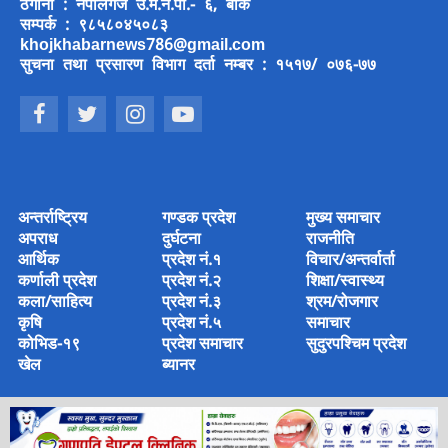
ठेगाना : नेपालगंज उ.म.न.पा.- ६, बाँके
सम्पर्क : ९८५८०४५०८३
khojkhabarnews786@gmail.com
सुचना तथा प्रसारण विभाग दर्ता नम्बर : १५१७/ ०७६-७७
अन्तर्राष्ट्रिय
गण्डक प्रदेश
मुख्य समाचार
अपराध
दुर्घटना
राजनीति
आर्थिक
प्रदेश नं.१
विचार/अन्तर्वार्ता
कर्णाली प्रदेश
प्रदेश नं.२
शिक्षा/स्वास्थ्य
कला/साहित्य
प्रदेश नं.३
श्रम/रोजगार
कृषि
प्रदेश नं.५
समाचार
कोभिड-१९
प्रदेश समाचार
सुदुरपश्चिम प्रदेश
खेल
ब्यानर