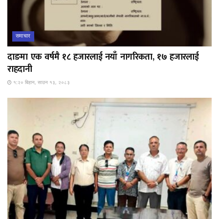
समाचार
दाङमा एक वर्षमै १८ हजारलाई नयाँ नागरिकता, १७ हजारलाई
राहदानी
१:२० बिहान, साउन १३, २०८३