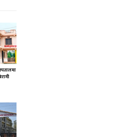
स्पतालमा
िरामी