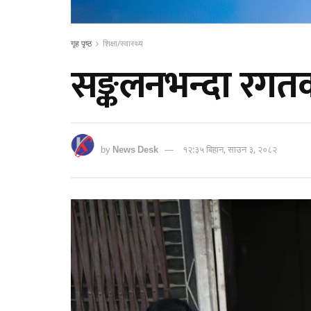
गृह पृष्ठ
शिक्षा/स्वास्थ्य
सङ्कलनभन्दा रगत
by
News Desk
१२:३५ बिहान, साउन ३, २०८२