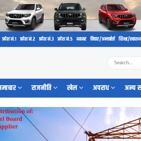
प्रदेश नं.१
प्रदेश नं.२
प्रदेश नं.३
प्रदेश नं.५
ब्यानर
विचार/अन्तर्वार्ता
शिक्षा/स्वास्थ्
 समाचार
राजनीति
खेल
अपराध
अन्य 