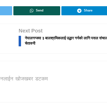
Send
Share
Next Post
नेपालगन्जमा ३ बालश्रमिकलाई उद्धार गर्नको लागि पसल संच
चेतावनी
ो, अनलाईन खोजखबर डटकम