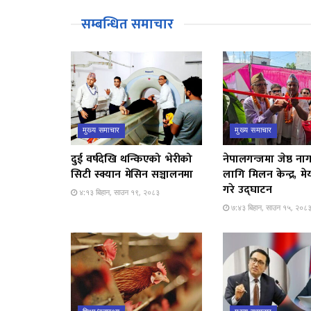
सम्बन्धित समाचार
मुख्य समाचार
मुख्य समाचार
दुई वर्षदेखि थन्किएको भेरीको
नेपालगन्जमा जेष्ठ न
सिटी स्क्यान मेसिन सञ्चालनमा
लागि मिलन केन्द्र, मेय
गरे उद्घाटन
४:१३ बिहान, साउन १९, २०८३
७:४३ बिहान, साउन १५, २०८