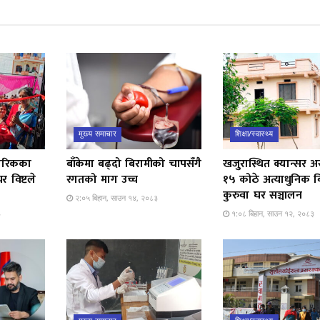
मुख्य समाचार
शिक्षा/स्वास्थ्य
ागरिकका
बाँकेमा बढ्दो बिरामीको चापसँगै
खजुरास्थित क्यान्सर अ
र विष्टले
रगतको माग उच्च
१५ कोठे अत्याधुनिक ब
कुरुवा घर सञ्चालन
२:०५ बिहान, साउन १४, २०८३
३
१:०८ बिहान, साउन १२, २०८३