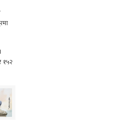
त
ुरमा
।
ार १५२