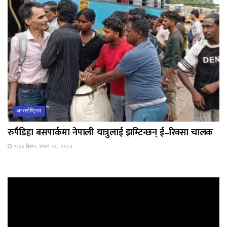
अन्तर्राष्ट्रिय
रुपैडिहा बसपार्कमा नेपाली यात्रुलाई झम्टिन्छन् ई–रिक्सा चालक
१:३३ बिहान, साउन १८, २०८३