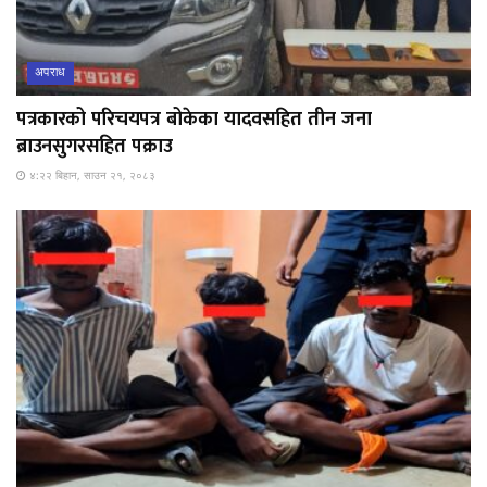
अपराध
पत्रकारको परिचयपत्र बोकेका यादवसहित तीन जना
ब्राउनसुगरसहित पक्राउ
४:२२ बिहान, साउन २१, २०८३