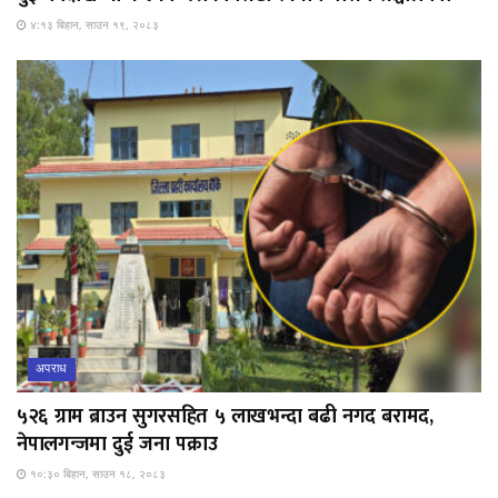
४:१३ बिहान, साउन १९, २०८३
अपराध
५२६ ग्राम ब्राउन सुगरसहित ५ लाखभन्दा बढी नगद बरामद,
नेपालगन्जमा दुई जना पक्राउ
१०:३० बिहान, साउन १८, २०८३