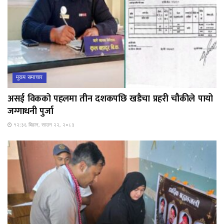
मुख्य समाचार
असई विकको पहलमा तीन दशकपछि खडैचा प्रहरी चौकीले पायो
जग्गाधनी पुर्जा
१२:३६ बिहान, साउन २२, २०८३