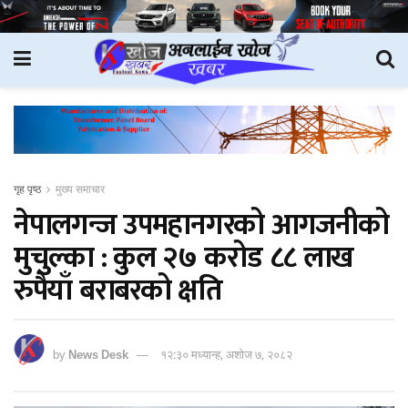
गृह पृष्ठ
मुख्य समाचार
नेपालगन्ज उपमहानगरको आगजनीको
मुचुल्का : कुल २७ करोड ८८ लाख
रुपैयाँ बराबरको क्षति
by
News Desk
१२:३० मध्यान्ह, अशोज ७, २०८२