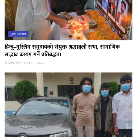
मुख्य समाचार
हिन्दु–मुस्लिम समुदायको संयुक्त श्रद्धाञ्जली सभा, सामाजिक
सद्भाव कायम गर्ने प्रतिबद्धता
६:५० बिहान, साउन २१, २०८३