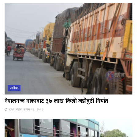
आर्थिक
नेपालगन्ज नाकाबाट ३७ लाख किलो जडीबुटी निर्यात
१:५२ बिहान, साउन १८, २०८३