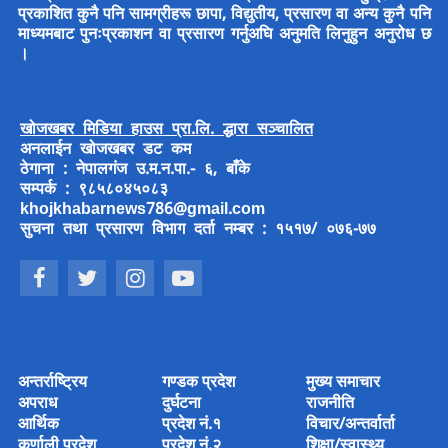
प्रकाशित कुनै पनि सामग्रीहरू छापा, विद्युतीय, प्रसारण वा अन्य कुनै पनि
माध्यमबाट पुनःप्रकाशन वा प्रसारण गर्नुअघि अनुमति लिनुहुन अनुरोध छ
।
खोजखबर मिडिया हाउस प्रा.लि. द्धारा सञ्चालित
अनलाईन खोजखबर डट कम
ठेगाना : नेपालगंज उ.म.न.पा.- ६, बाँके
सम्पर्क : ९८५८०४५०८३
khojkhabarnews786@gmail.com
सुचना तथा प्रसारण विभाग दर्ता नम्बर : १५१७/ ०७६-७७
अन्तर्राष्ट्रिय
गण्डक प्रदेश
मुख्य समाचार
अपराध
दुर्घटना
राजनीति
आर्थिक
प्रदेश नं.१
विचार/अन्तर्वार्ता
कर्णाली प्रदेश
प्रदेश नं.२
शिक्षा/स्वास्थ्य