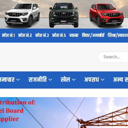
प्रदेश नं.१
प्रदेश नं.२
प्रदेश नं.३
प्रदेश नं.५
ब्यानर
विचार/अन्तर्वार्ता
शिक्षा/स्वास्थ्
 समाचार
राजनीति
खेल
अपराध
अन्य 