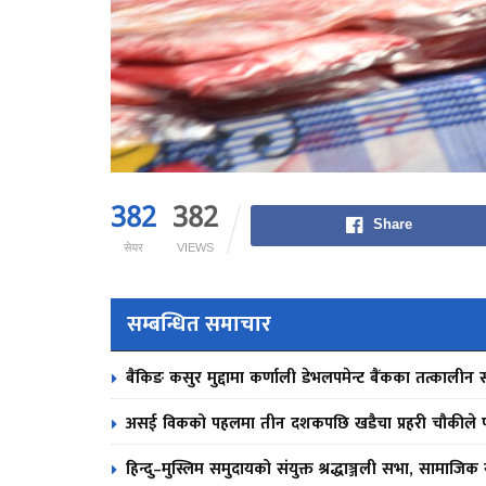
382
382
Share
सेयर
VIEWS
सम्बन्धित समाचार
बैंकिङ कसुर मुद्दामा कर्णाली डेभलपमेन्ट बैंकका तत्काल
असई विकको पहलमा तीन दशकपछि खडैचा प्रहरी चौकीले पाय
हिन्दु–मुस्लिम समुदायको संयुक्त श्रद्धाञ्जली सभा, सामाजिक स