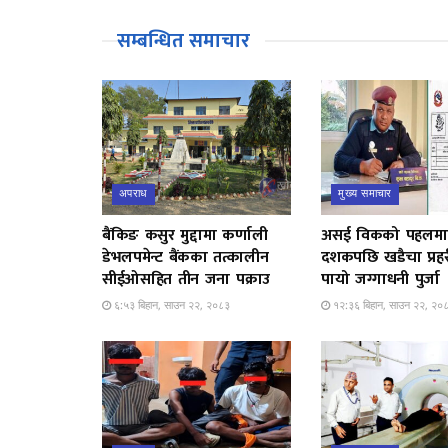
सम्बन्धित समाचार
अपराध
मुख्य समाचार
बैंकिङ कसुर मुद्दामा कर्णाली
असई विकको पहलमा
डेभलपमेन्ट बैंकका तत्कालीन
दशकपछि खडैचा प्रह
सीईओसहित तीन जना पक्राउ
पायो जग्गाधनी पुर्जा
६:५३ बिहान, साउन २२, २०८३
१२:३६ बिहान, साउन २२, २०