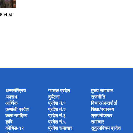
३७ लाख
अन्तर्राष्ट्रिय
गण्डक प्रदेश
मुख्य समाचार
अपराध
दुर्घटना
राजनीति
आर्थिक
प्रदेश नं.१
विचार/अन्तर्वार्ता
कर्णाली प्रदेश
प्रदेश नं.२
शिक्षा/स्वास्थ्य
कला/साहित्य
प्रदेश नं.३
श्रम/रोजगार
कृषि
प्रदेश नं.५
समाचार
कोभिड-१९
प्रदेश समाचार
सुदुरपश्चिम प्रदेश