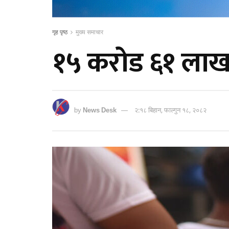
गृह पृष्ठ
मुख्य समाचार
१५ करोड ६१ लाख 
by
News Desk
२:१८ बिहान, फाल्गुन १८, २०८२