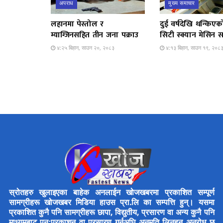
अपराध
मुख्य समाचार
लहानमा पेस्तोल र
दुई वर्षदेखि थन्किएक
म्याग्जिनसहित तीन जना पक्राउ
सिटी स्क्यान मेसिन स
४:२५ बिहान, साउन २०, २०८३
४:१३ बिहान, साउन १९, २०८
स्रोतहरु खुलाइएका बाहेक अनलाईन खोजखबरमा प्रकाशित सम्पूर्ण
सामग्रीहरू खोजखबर मिडिया हाउस प्रा.लि का सम्पत्ति हुन्। यसमा
प्रकाशित कुनै पनि सामग्रीहरू छापा, विद्युतीय, प्रसारण वा अन्य कुनै पनि
माध्यमबाट पुनःप्रकाशन वा प्रसारण गर्नुअघि अनुमति लिनुहुन अनुरोध छ