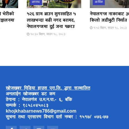
अपराध
आर्थिक
ो भेरीको
५२६ ग्राम ब्राउन सुगरसहित ५
नेपालगन्ज नाकाबाट 
ञ्चालनमा
लाखभन्दा बढी नगद बरामद,
किलो जडीबुटी निर्यात
नेपालगन्जमा दुई जना पक्राउ
३
१:५२ बिहान, साउन १८, २०८३
१०:३० बिहान, साउन १८, २०८३
खोजखबर मिडिया हाउस प्रा.लि. द्धारा सञ्चालित
अनलाईन खोजखबर डट कम
ठेगाना : नेपालगंज उ.म.न.पा.- ६, बाँके
सम्पर्क : ९८५८०४५०८३
khojkhabarnews786@gmail.com
सुचना तथा प्रसारण विभाग दर्ता नम्बर : १५१७/ ०७६-७७