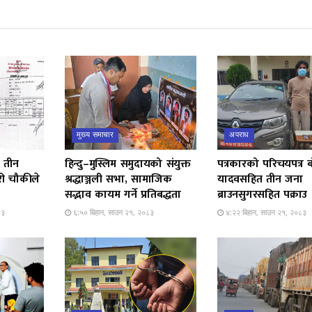
मुख्य समाचार
अपराध
 तीन
हिन्दु–मुस्लिम समुदायको संयुक्त
पत्रकारको परिचयपत्र 
री चौकीले
श्रद्धाञ्जली सभा, सामाजिक
यादवसहित तीन जना
सद्भाव कायम गर्ने प्रतिबद्धता
ब्राउनसुगरसहित पक्राउ
८३
६:५० बिहान, साउन २१, २०८३
४:२२ बिहान, साउन २१, २०८३