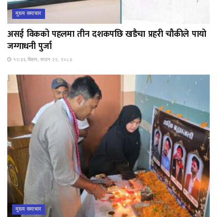
मुख्य समाचार
असई विकको पहलमा तीन दशकपछि खडैचा प्रहरी चौकीले पायो
जग्गाधनी पुर्जा
१२:३६ बिहान, साउन २२, २०८३
मुख्य समाचार