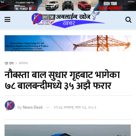
गृह पृष्ठ
अपराध
नौबस्ता बाल सुधार गृहबाट भागेका
७८ बालबन्दीमध्ये ३५ अझै फरार
by
News Desk
११:३६ मध्यान्ह, माघ १३, २०८२