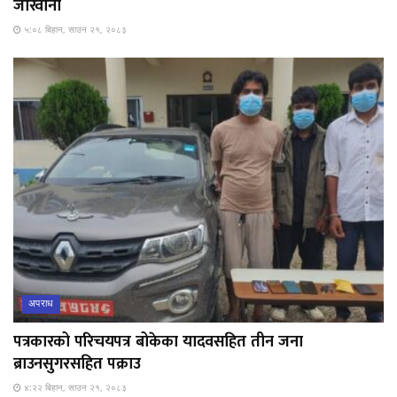
जरिवाना
५:०८ बिहान, साउन २१, २०८३
अपराध
पत्रकारको परिचयपत्र बोकेका यादवसहित तीन जना
ब्राउनसुगरसहित पक्राउ
४:२२ बिहान, साउन २१, २०८३