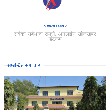
News Desk
सबैको सबैभन्दा राम्रो, अनलाईन खोजखबर
डटकम
सम्बन्धित समाचार