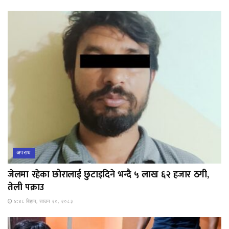
अपराध
जेलमा रहेका छोरालाई छुटाइदिने भन्दै ५ लाख ६२ हजार ठगी,
तेली पक्राउ
४:४८ बिहान, साउन २०, २०८३