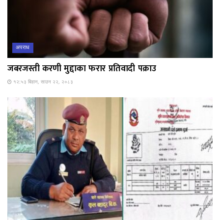
अपराध
जबरजस्ती करणी मुद्दाका फरार प्रतिवादी पक्राउ
१२:५३ बिहान, साउन २२, २०८३