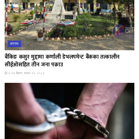
अपराध
बैंकिङ कसुर मुद्दामा कर्णाली डेभलपमेन्ट बैंकका तत्कालीन
सीईओसहित तीन जना पक्राउ
६:५३ बिहान, साउन २२, २०८३