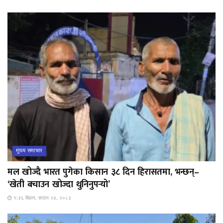
मुख्य समाचार
मल खोज्दै भारत पुगेका किसान ३८ दिन हिरासतमा, भन्छन्–
‘खेती बचाउन खोज्दा थुनिनुपर्‍यो’
१:३६ बिहान, साउन २४, २०८३