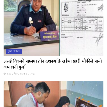
मुख्य समाचार
असई विकको पहलमा तीन दशकपछि खडैचा प्रहरी चौकीले पायो
जग्गाधनी पुर्जा
१२:३६ बिहान, साउन २२, २०८३