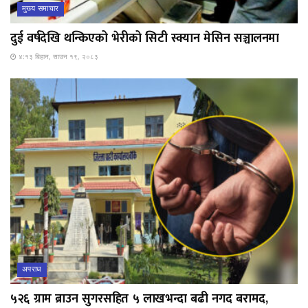
मुख्य समाचार
दुई वर्षदेखि थन्किएको भेरीको सिटी स्क्यान मेसिन सञ्चालनमा
४:१३ बिहान, साउन १९, २०८३
अपराध
५२६ ग्राम ब्राउन सुगरसहित ५ लाखभन्दा बढी नगद बरामद,