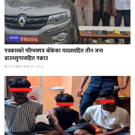
अपराध
पत्रकारको परिचयपत्र बोकेका यादवसहित तीन जना
ब्राउनसुगरसहित पक्राउ
४:२२ बिहान, साउन २१, २०८३