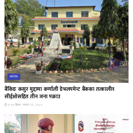
अपराध
बैंकिङ कसुर मुद्दामा कर्णाली डेभलपमेन्ट बैंकका तत्कालीन
सीईओसहित तीन जना पक्राउ
६:५३ बिहान, साउन २२, २०८३