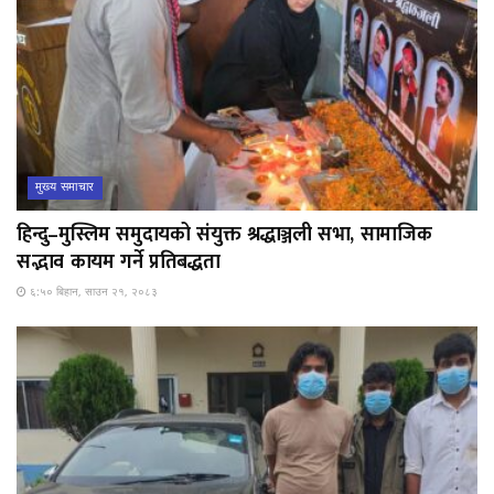
मुख्य समाचार
हिन्दु–मुस्लिम समुदायको संयुक्त श्रद्धाञ्जली सभा, सामाजिक
सद्भाव कायम गर्ने प्रतिबद्धता
६:५० बिहान, साउन २१, २०८३