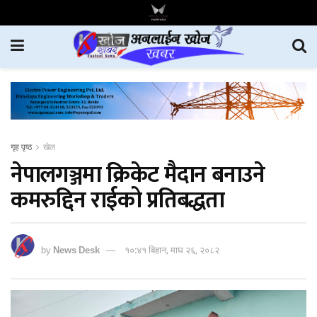
गृह पृष्ठ
खेल
नेपालगञ्जमा क्रिकेट मैदान बनाउने
कमरुद्दिन राईको प्रतिबद्धता
by
News Desk
१०:४१ बिहान, माघ २६, २०८२