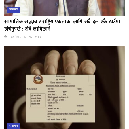
समाचार
सामाजिक सद्भाव र राष्ट्रिय एकताका लागि सबै दल एकै ठाउँमा
उभिनुपर्छ : रवि लामिछाने
१:३७ बिहान, साउन १३, २०८३
समाचार