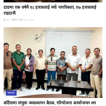
दाङमा एक वर्षमै १८ हजारलाई नयाँ नागरिकता, १७ हजारलाई
राहदानी
१:२० बिहान, साउन १३, २०८३
समाचार
बर्दियामा संयुक्त व्यवस्थापन बैठक, परियोजना कार्यान्वयन थप