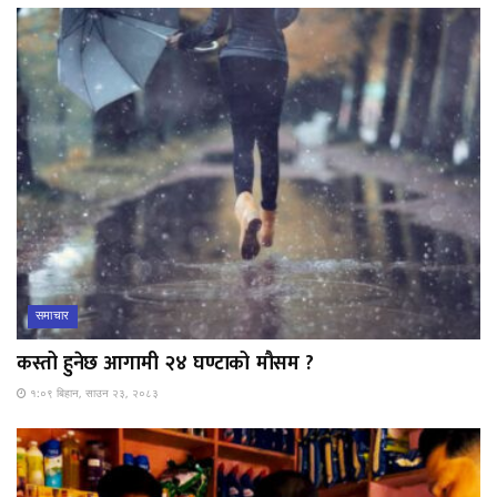
समाचार
कस्तो हुनेछ आगामी २४ घण्टाको मौसम ?
१:०९ बिहान, साउन २३, २०८३