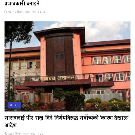
प्रभावकारी बनाइने
१०:४६ बिहान, साउन १२, २०८३
समाचार
सांसदलाई पीए राख्न दिने निर्णयविरुद्ध सर्वोच्चको ‘कारण देखाऊ’
आदेश
६:४१ बिहान, साउन ११, २०८३