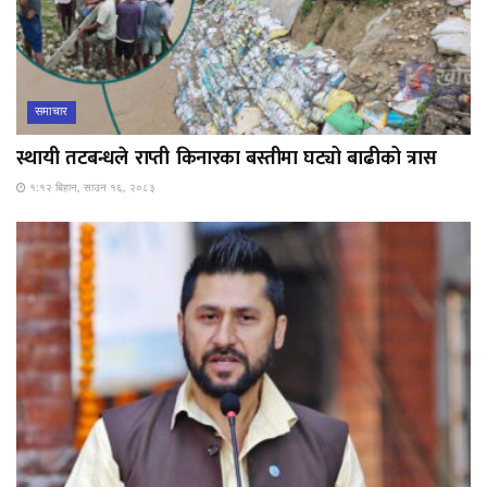
समाचार
स्थायी तटबन्धले राप्ती किनारका बस्तीमा घट्यो बाढीको त्रास
१:१२ बिहान, साउन १६, २०८३