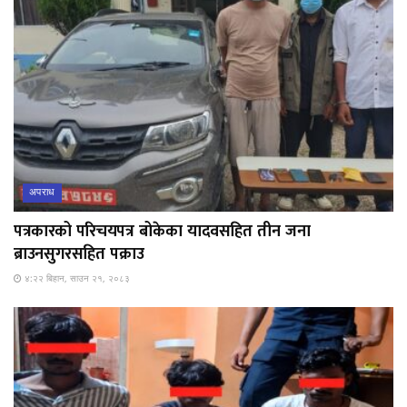
अपराध
पत्रकारको परिचयपत्र बोकेका यादवसहित तीन जना
ब्राउनसुगरसहित पक्राउ
४:२२ बिहान, साउन २१, २०८३