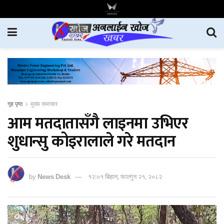
गृह पृष्ठ
मुख्य समाचार
आम मतदातासँगै लाइनमा उभिएर
शुधान्सु कोइरालाले गरे मतदान
by
News Desk
१२:०१ बिहान, फाल्गुन २१, २०८२