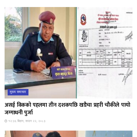
मुख्य समाचार
असई विकको पहलमा तीन दशकपछि खडैचा प्रहरी चौकीले पायो
जग्गाधनी पुर्जा
१२:३६ बिहान, साउन २२, २०८३