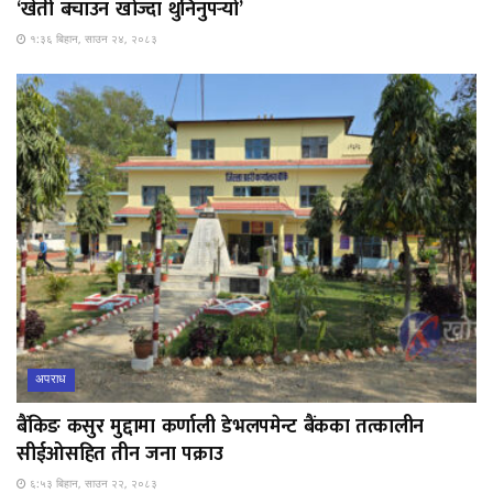
‘खेती बचाउन खोज्दा थुनिनुपर्‍यो’
१:३६ बिहान, साउन २४, २०८३
अपराध
बैंकिङ कसुर मुद्दामा कर्णाली डेभलपमेन्ट बैंकका तत्कालीन
सीईओसहित तीन जना पक्राउ
६:५३ बिहान, साउन २२, २०८३