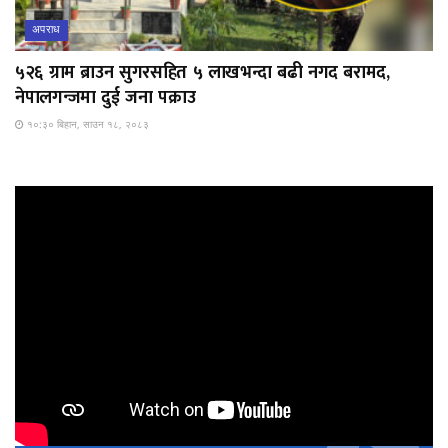
अपराध
५२६ ग्राम ब्राउन सुगरसहित ५ लाखभन्दा बढी नगद बरामद,
नेपालगन्जमा दुई जना पक्राउ
१०:३० बिहान, साउन १८, २०८३