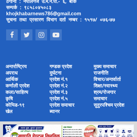
ठेगाना : नेपालगंज उ.म.न.पा.- ६, बाँके
सम्पर्क : ९८५८०४५०८३
khojkhabarnews786@gmail.com
सुचना तथा प्रसारण विभाग दर्ता नम्बर : १५१७/ ०७६-७७
अन्तर्राष्ट्रिय
गण्डक प्रदेश
मुख्य समाचार
अपराध
दुर्घटना
राजनीति
आर्थिक
प्रदेश नं.१
विचार/अन्तर्वार्ता
कर्णाली प्रदेश
प्रदेश नं.२
शिक्षा/स्वास्थ्य
कला/साहित्य
प्रदेश नं.३
श्रम/रोजगार
कृषि
प्रदेश नं.५
समाचार
कोभिड-१९
प्रदेश समाचार
सुदुरपश्चिम प्रदेश
खेल
ब्यानर